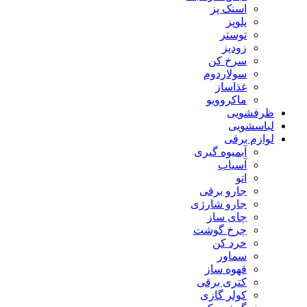
اسنک پز
پلوپز
توستر
زودپز
سرخ کن
سولاردوم
غذاساز
ماکروویو
ظرفشویی
لباسشویی
لوازم برقی
آبمیوه گیری
آسیاب
اتو
جارو برقی
جارو شارژی
چای ساز
چرخ گوشت
خرد کن
سماور
قهوه ساز
کتری برقی
کولر گازی