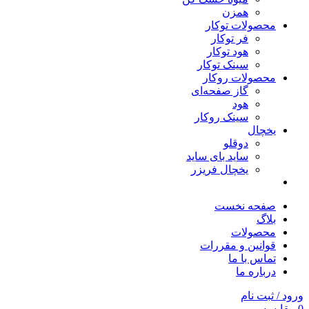
همزن
محصولات توکار
فر توکار
هود توکار
سینک توکار
محصولات روکار
گاز صفحه‌ای
هود
سینک روکار
یخچال
دوقلو
ساید بای ساید
یخچال فریزر
صفحه نخست
بلاگ
محصولات
قوانین و مقررات
تماس با ما
درباره ما
ورود / ثبت نام
0
مقایسه