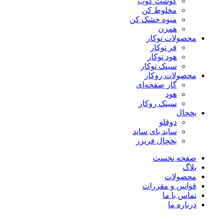
گوشت کوب
مخلوط کن
میوه خشک کن
همزن
محصولات توکار
فر توکار
هود توکار
سینک توکار
محصولات روکار
گاز صفحه‌ای
هود
سینک روکار
یخچال
دوقلو
ساید بای ساید
یخچال فریزر
صفحه نخست
بلاگ
محصولات
قوانین و مقررات
تماس با ما
درباره ما