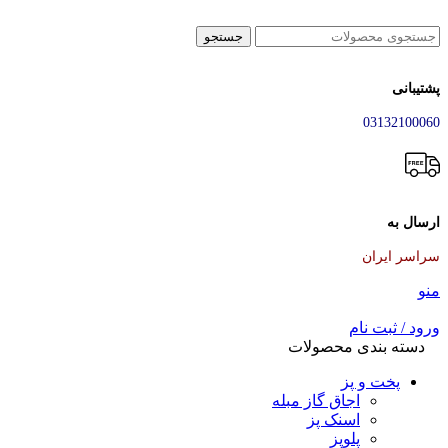
جستجو
پشتیبانی
03132100060
ارسال به
سراسر ایران
منو
ورود / ثبت نام
دسته بندی محصولات
پخت و پز
اجاق گاز مبله
اسنک پز
پلوپز