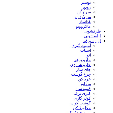
توستر
زودپز
سرخ کن
سولاردوم
غذاساز
ماکروویو
ظرفشویی
لباسشویی
لوازم برقی
آبمیوه گیری
آسیاب
اتو
جارو برقی
جارو شارژی
چای ساز
چرخ گوشت
خرد کن
سماور
قهوه ساز
کتری برقی
کولر گازی
گوشت کوب
مخلوط کن
میوه خشک کن