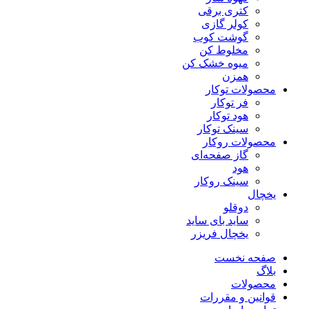
کتری برقی
کولر گازی
گوشت کوب
مخلوط کن
میوه خشک کن
همزن
محصولات توکار
فر توکار
هود توکار
سینک توکار
محصولات روکار
گاز صفحه‌ای
هود
سینک روکار
یخچال
دوقلو
ساید بای ساید
یخچال فریزر
صفحه نخست
بلاگ
محصولات
قوانین و مقررات