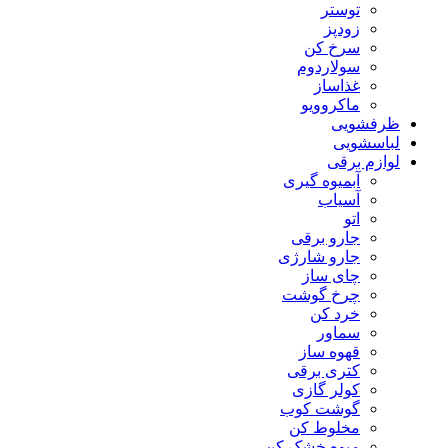
توستر
زودپز
سرخ کن
سولاردوم
غذاساز
ماکروویو
ظرفشویی
لباسشویی
لوازم برقی
آبمیوه گیری
آسیاب
اتو
جارو برقی
جارو شارژی
چای ساز
چرخ گوشت
خرد کن
سماور
قهوه ساز
کتری برقی
کولر گازی
گوشت کوب
مخلوط کن
میوه خشک کن