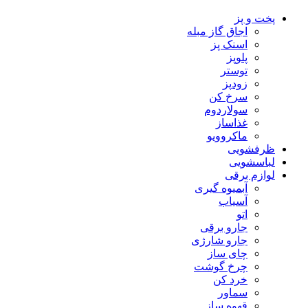
پخت و پز
اجاق گاز مبله
اسنک پز
پلوپز
توستر
زودپز
سرخ کن
سولاردوم
غذاساز
ماکروویو
ظرفشویی
لباسشویی
لوازم برقی
آبمیوه گیری
آسیاب
اتو
جارو برقی
جارو شارژی
چای ساز
چرخ گوشت
خرد کن
سماور
قهوه ساز