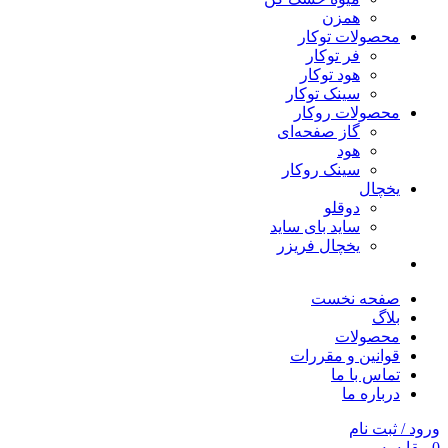
همزن
محصولات توکار
فر توکار
هود توکار
سینک توکار
محصولات روکار
گاز صفحه‌ای
هود
سینک روکار
یخچال
دوقلو
ساید بای ساید
یخچال فریزر
صفحه نخست
بلاگ
محصولات
قوانین و مقررات
تماس با ما
درباره ما
ورود / ثبت نام
0
مقایسه