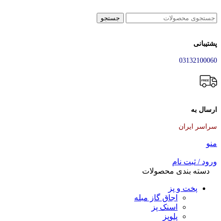
جستجو
پشتیبانی
03132100060
ارسال به
سراسر ایران
منو
ورود / ثبت نام
دسته بندی محصولات
پخت و پز
اجاق گاز مبله
اسنک پز
پلوپز