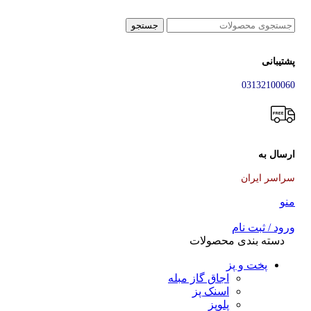
جستجو
پشتیبانی
03132100060
ارسال به
سراسر ایران
منو
ورود / ثبت نام
دسته بندی محصولات
پخت و پز
اجاق گاز مبله
اسنک پز
پلوپز