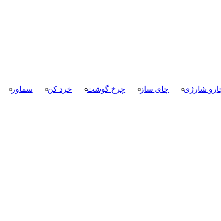
ارو شارژی
چای ساز
چرخ گوشت
خرد کن
سماور