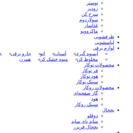
توستر
زودپز
سرخ کن
سولاردوم
غذاساز
ماکروویو
ظرفشویی
لباسشویی
لوازم برقی
آبمیوه گیری
آسیاب
اتو
جارو برقی
ج
مخلوط کن
میوه خشک کن
همزن
محصولات توکار
فر توکار
هود توکار
سینک توکار
محصولات روکار
گاز صفحه‌ای
هود
سینک روکار
یخچال
دوقلو
ساید بای ساید
یخچال فریزر