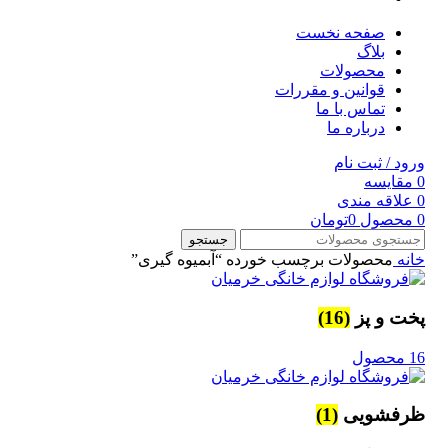
صفحه نخست
بلاگ
محصولات
قوانین و مقررات
تماس با ما
درباره ما
ورود / ثبت نام
0
مقایسه
0
علاقه مندی
0
محصول
0
تومان
جستجو
خانه
محصولات برچسب خورده “آبمیوه گیری”
پخت و پز
(16)
16 محصول
ظرفشویی
(1)