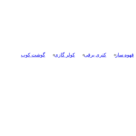
قهوه ساز
کتری برقی
کولر گازی
گوشت کوب