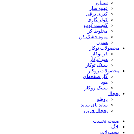
سماور
قهوه ساز
کتری برقی
کولر گازی
گوشت کوب
مخلوط کن
میوه خشک کن
همزن
محصولات توکار
فر توکار
هود توکار
سینک توکار
محصولات روکار
گاز صفحه‌ای
هود
سینک روکار
یخچال
دوقلو
ساید بای ساید
یخچال فریزر
صفحه نخست
بلاگ
محصولات