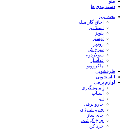
منو
دسته بندی ها
پخت و پز
اجاق گاز مبله
اسنک پز
پلوپز
توستر
زودپز
سرخ کن
سولاردوم
غذاساز
ماکروویو
ظرفشویی
لباسشویی
لوازم برقی
آبمیوه گیری
آسیاب
اتو
جارو برقی
جارو شارژی
چای ساز
چرخ گوشت
خرد کن