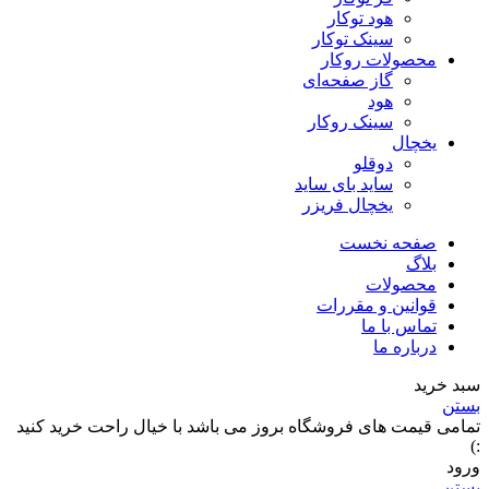
هود توکار
سینک توکار
محصولات روکار
گاز صفحه‌ای
هود
سینک روکار
یخچال
دوقلو
ساید بای ساید
یخچال فریزر
صفحه نخست
بلاگ
محصولات
قوانین و مقررات
تماس با ما
درباره ما
سبد خرید
بستن
تمامی قیمت های فروشگاه بروز می باشد با خیال راحت خرید کنید
:)
ورود
بستن