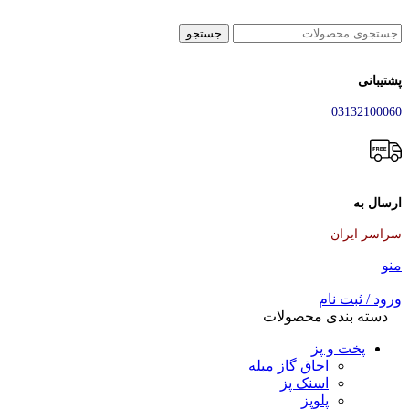
جستجو
پشتیبانی
03132100060
ارسال به
سراسر ایران
منو
ورود / ثبت نام
دسته بندی محصولات
پخت و پز
اجاق گاز مبله
اسنک پز
پلوپز