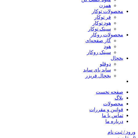
همزن
محصولات توکار
فر توکار
هود توکار
سینک توکار
محصولات روکار
گاز صفحه‌ای
هود
سینک روکار
یخچال
دوقلو
ساید بای ساید
یخچال فریزر
صفحه نخست
بلاگ
محصولات
قوانین و مقررات
تماس با ما
درباره ما
ورود / ثبت نام
0
مقایسه