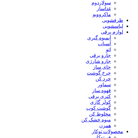
سولاردوم
غذاساز
ماکروویو
ظرفشویی
لباسشویی
لوازم برقی
آبمیوه گیری
آسیاب
اتو
جارو برقی
جارو شارژی
چای ساز
چرخ گوشت
خرد کن
سماور
قهوه ساز
کتری برقی
کولر گازی
گوشت کوب
مخلوط کن
میوه خشک کن
همزن
محصولات توکار
فر توکار