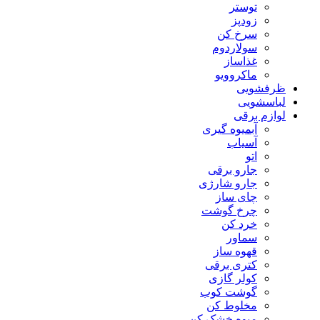
توستر
زودپز
سرخ کن
سولاردوم
غذاساز
ماکروویو
ظرفشویی
لباسشویی
لوازم برقی
آبمیوه گیری
آسیاب
اتو
جارو برقی
جارو شارژی
چای ساز
چرخ گوشت
خرد کن
سماور
قهوه ساز
کتری برقی
کولر گازی
گوشت کوب
مخلوط کن
میوه خشک کن