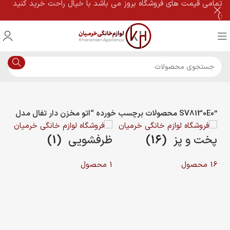
تمامی قیمت های فروشگاه بروز می باشد با خیال راحت خرید کنید
:)
محصولات برچسب خورده “اتو مخزن دار تفال مدل SV8130E0”
خانه
پخت و پز
(16)
ظرفشویی
(1)
16 محصول
1 محصول
لب