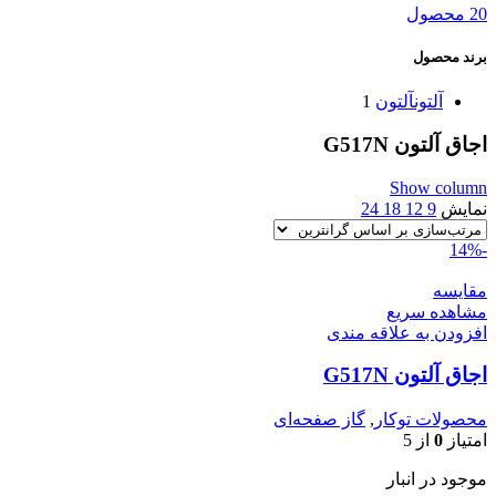
20 محصول
برند محصول
آلتون
آلتون
1
اجاق آلتون G517N
Show column
نمایش
9
12
18
24
-14%
مقایسه
مشاهده سریع
افزودن به علاقه مندی
اجاق آلتون G517N
محصولات توکار
,
گاز صفحه‌ای
امتیاز
0
از 5
موجود در انبار