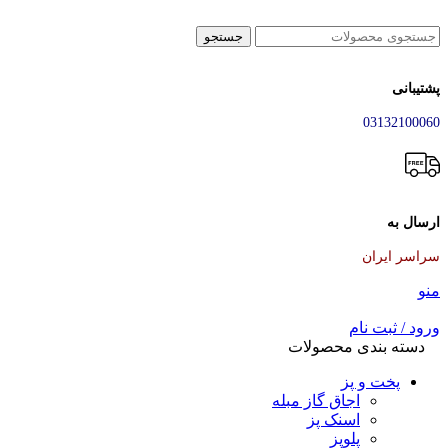
جستجو
پشتیبانی
03132100060
ارسال به
سراسر ایران
منو
ورود / ثبت نام
دسته بندی محصولات
پخت و پز
اجاق گاز مبله
اسنک پز
پلوپز