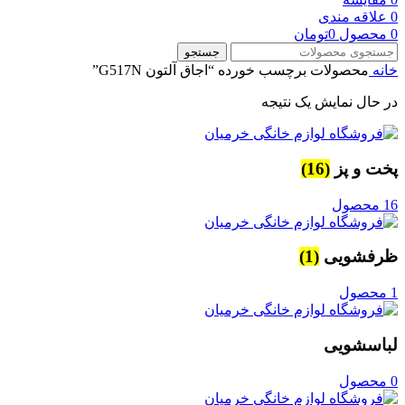
0
علاقه مندی
0
محصول
0
تومان
جستجو
خانه
محصولات برچسب خورده “اجاق آلتون G517N”
در حال نمایش یک نتیجه
پخت و پز
(16)
16 محصول
ظرفشویی
(1)
1 محصول
لباسشویی
0 محصول