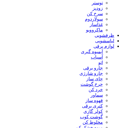
توستر
زودپز
سرخ کن
سولاردوم
غذاساز
ماکروویو
ظرفشویی
لباسشویی
لوازم برقی
آبمیوه گیری
آسیاب
اتو
جارو برقی
جارو شارژی
چای ساز
چرخ گوشت
خرد کن
سماور
قهوه ساز
کتری برقی
کولر گازی
گوشت کوب
مخلوط کن
میوه خشک کن