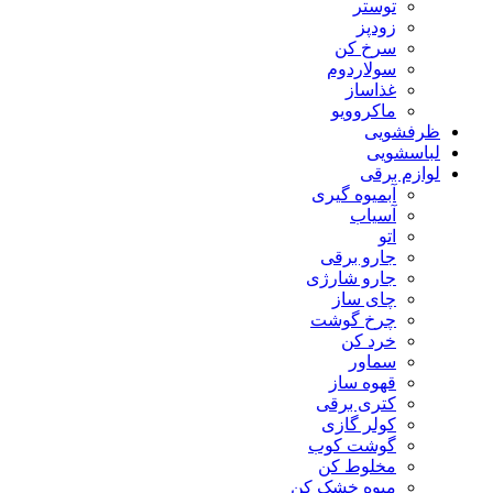
توستر
زودپز
سرخ کن
سولاردوم
غذاساز
ماکروویو
ظرفشویی
لباسشویی
لوازم برقی
آبمیوه گیری
آسیاب
اتو
جارو برقی
جارو شارژی
چای ساز
چرخ گوشت
خرد کن
سماور
قهوه ساز
کتری برقی
کولر گازی
گوشت کوب
مخلوط کن
میوه خشک کن