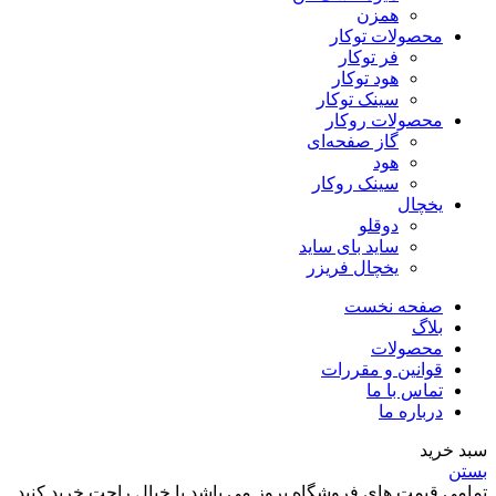
همزن
محصولات توکار
فر توکار
هود توکار
سینک توکار
محصولات روکار
گاز صفحه‌ای
هود
سینک روکار
یخچال
دوقلو
ساید بای ساید
یخچال فریزر
صفحه نخست
بلاگ
محصولات
قوانین و مقررات
تماس با ما
درباره ما
سبد خرید
بستن
تمامی قیمت های فروشگاه بروز می باشد با خیال راحت خرید کنید