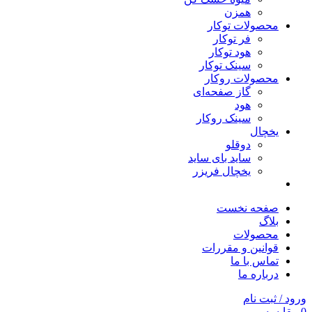
همزن
محصولات توکار
فر توکار
هود توکار
سینک توکار
محصولات روکار
گاز صفحه‌ای
هود
سینک روکار
یخچال
دوقلو
ساید بای ساید
یخچال فریزر
صفحه نخست
بلاگ
محصولات
قوانین و مقررات
تماس با ما
درباره ما
ورود / ثبت نام
0
مقایسه