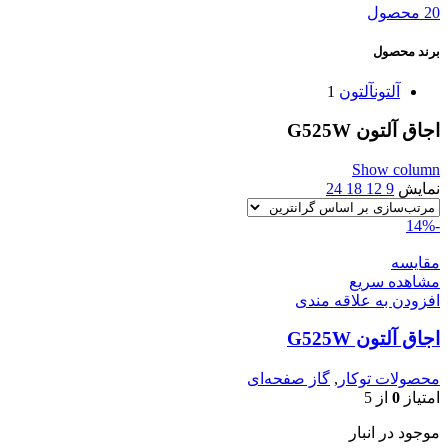
20 محصول
برند محصول
آلتون
آلتون
1
اجاق آلتون G525W
Show column
نمایش
9
12
18
24
-14%
مقایسه
مشاهده سریع
افزودن به علاقه مندی
اجاق آلتون G525W
محصولات توکار
,
گاز صفحه‌ای
امتیاز
0
از 5
موجود در انبار