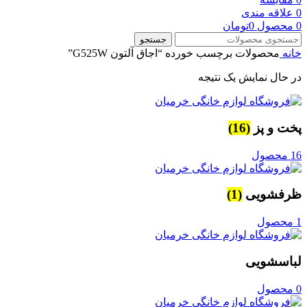
0
علاقه مندی
0
محصول
0
تومان
جستجو
خانه
محصولات برچسب خورده “اجاق آلتون G525W”
در حال نمایش یک نتیجه
پخت و پز
(16)
16 محصول
ظرفشویی
(1)
1 محصول
لباسشویی
0 محصول