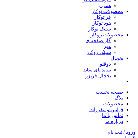
همزن
محصولات توکار
فر توکار
هود توکار
سینک توکار
محصولات روکار
گاز صفحه‌ای
هود
سینک روکار
یخچال
دوقلو
ساید بای ساید
یخچال فریزر
صفحه نخست
بلاگ
محصولات
قوانین و مقررات
تماس با ما
درباره ما
ورود / ثبت نام
0
مقایسه