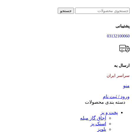
جستجو
پشتیبانی
03132100060
ارسال به
سراسر ایران
منو
ورود / ثبت نام
دسته بندی محصولات
پخت و پز
اجاق گاز مبله
اسنک پز
پلوپز