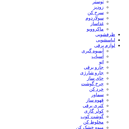
توستر
زودپز
سرخ کن
سولاردوم
غذاساز
ماکروویو
ظرفشویی
لباسشویی
لوازم برقی
آبمیوه گیری
آسیاب
اتو
جارو برقی
جارو شارژی
چای ساز
چرخ گوشت
خرد کن
سماور
قهوه ساز
کتری برقی
کولر گازی
گوشت کوب
مخلوط کن
میوه خشک کن