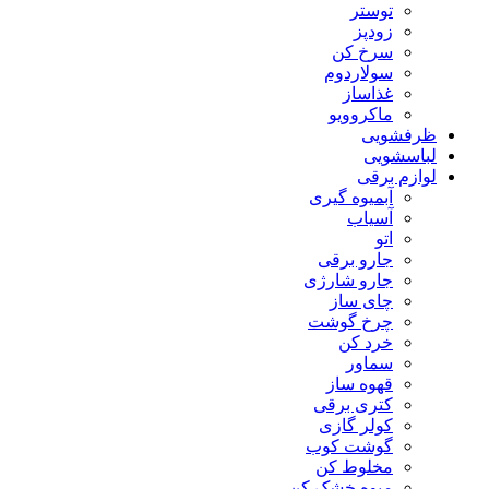
توستر
زودپز
سرخ کن
سولاردوم
غذاساز
ماکروویو
ظرفشویی
لباسشویی
لوازم برقی
آبمیوه گیری
آسیاب
اتو
جارو برقی
جارو شارژی
چای ساز
چرخ گوشت
خرد کن
سماور
قهوه ساز
کتری برقی
کولر گازی
گوشت کوب
مخلوط کن
میوه خشک کن