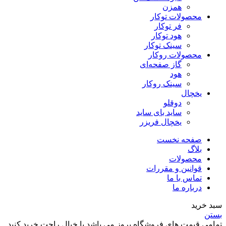
همزن
محصولات توکار
فر توکار
هود توکار
سینک توکار
محصولات روکار
گاز صفحه‌ای
هود
سینک روکار
یخچال
دوقلو
ساید بای ساید
یخچال فریزر
صفحه نخست
بلاگ
محصولات
قوانین و مقررات
تماس با ما
درباره ما
سبد خرید
بستن
تمامی قیمت های فروشگاه بروز می باشد با خیال راحت خرید کنید