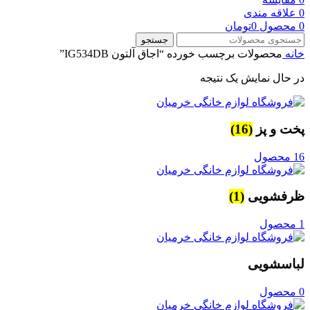
0
علاقه مندی
0
محصول
0
تومان
جستجو
خانه
محصولات برچسب خورده “اجاق آلتون IG534DB”
در حال نمایش یک نتیجه
پخت و پز
(16)
16 محصول
ظرفشویی
(1)
1 محصول
لباسشویی
0 محصول