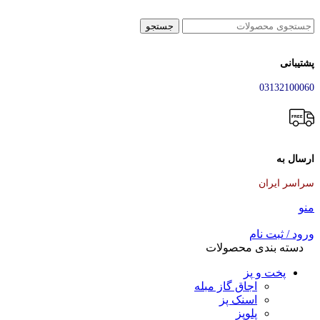
جستجو
پشتیبانی
03132100060
ارسال به
سراسر ایران
منو
ورود / ثبت نام
دسته بندی محصولات
پخت و پز
اجاق گاز مبله
اسنک پز
پلوپز