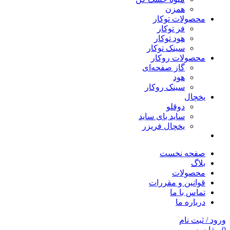
همزن
محصولات توکار
فر توکار
هود توکار
سینک توکار
محصولات روکار
گاز صفحه‌ای
هود
سینک روکار
یخچال
دوقلو
ساید بای ساید
یخچال فریزر
صفحه نخست
بلاگ
محصولات
قوانین و مقررات
تماس با ما
درباره ما
ورود / ثبت نام
0
مقایسه