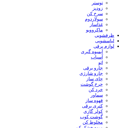
توستر
زودپز
سرخ کن
سولاردوم
غذاساز
ماکروویو
ظرفشویی
لباسشویی
لوازم برقی
آبمیوه گیری
آسیاب
اتو
جارو برقی
جارو شارژی
چای ساز
چرخ گوشت
خرد کن
سماور
قهوه ساز
کتری برقی
کولر گازی
گوشت کوب
مخلوط کن
میوه خشک کن