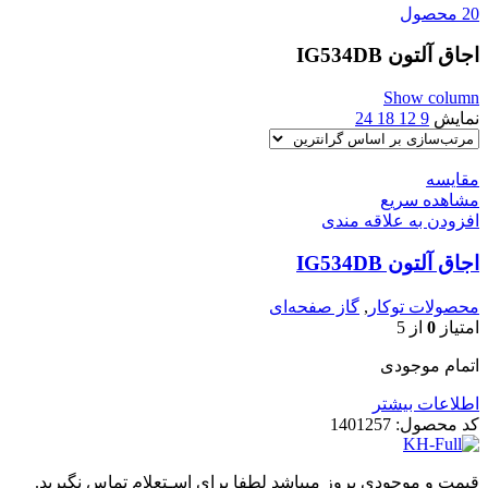
20 محصول
اجاق آلتون IG534DB
Show column
نمایش
9
12
18
24
مقایسه
مشاهده سریع
افزودن به علاقه مندی
اجاق آلتون IG534DB
محصولات توکار
,
گاز صفحه‌ای
امتیاز
0
از 5
اتمام موجودی
اطلاعات بیشتر
کد محصول:
1401257
قیمت و موجودی بروز میباشد لطفا برای اسـتعلام تماس نگیرید.