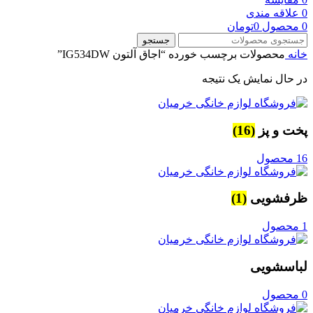
0
علاقه مندی
0
محصول
0
تومان
جستجو
خانه
محصولات برچسب خورده “اجاق آلتون IG534DW”
در حال نمایش یک نتیجه
پخت و پز
(16)
16 محصول
ظرفشویی
(1)
1 محصول
لباسشویی
0 محصول