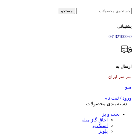
جستجو
پشتیبانی
03132100060
ارسال به
سراسر ایران
منو
ورود / ثبت نام
دسته بندی محصولات
پخت و پز
اجاق گاز مبله
اسنک پز
پلوپز