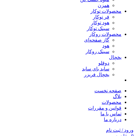
همزن
محصولات توکار
فر توکار
هود توکار
سینک توکار
محصولات روکار
گاز صفحه‌ای
هود
سینک روکار
یخچال
دوقلو
ساید بای ساید
یخچال فریزر
صفحه نخست
بلاگ
محصولات
قوانین و مقررات
تماس با ما
درباره ما
ورود / ثبت نام
0
مقایسه