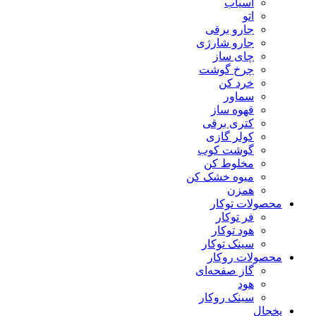
آسیاب
اتو
جارو برقی
جارو شارژی
چای ساز
چرخ گوشت
خرد کن
سماور
قهوه ساز
کتری برقی
کولر گازی
گوشت کوب
مخلوط کن
میوه خشک کن
همزن
محصولات توکار
فر توکار
هود توکار
سینک توکار
محصولات روکار
گاز صفحه‌ای
هود
سینک روکار
یخچال