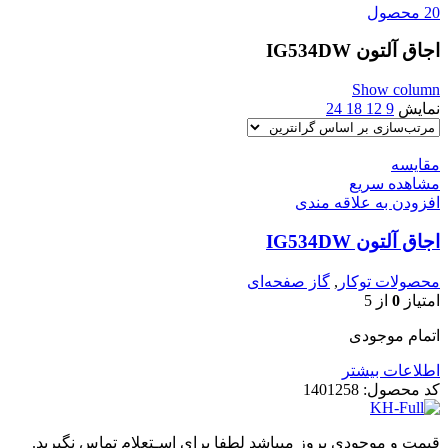
20 محصول
اجاق آلتون IG534DW
Show column
نمایش
9
12
18
24
مقایسه
مشاهده سریع
افزودن به علاقه مندی
اجاق آلتون IG534DW
محصولات توکار
,
گاز صفحه‌ای
امتیاز
0
از 5
اتمام موجودی
اطلاعات بیشتر
کد محصول:
1401258
قیمت و موجودی بروز میباشد لطفا برای اسـتعلام تماس نگیرید.