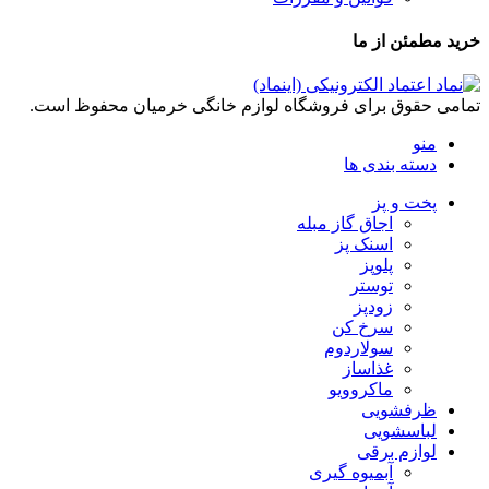
خرید مطمئن از ما
تمامی حقوق برای فروشگاه لوازم خانگی خرمیان محفوظ است.
منو
دسته بندی ها
پخت و پز
اجاق گاز مبله
اسنک پز
پلوپز
توستر
زودپز
سرخ کن
سولاردوم
غذاساز
ماکروویو
ظرفشویی
لباسشویی
لوازم برقی
آبمیوه گیری