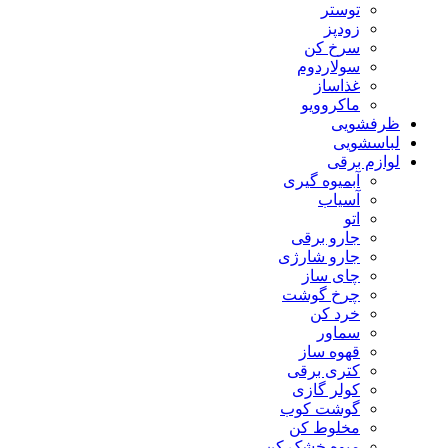
توستر
زودپز
سرخ کن
سولاردوم
غذاساز
ماکروویو
ظرفشویی
لباسشویی
لوازم برقی
آبمیوه گیری
آسیاب
اتو
جارو برقی
جارو شارژی
چای ساز
چرخ گوشت
خرد کن
سماور
قهوه ساز
کتری برقی
کولر گازی
گوشت کوب
مخلوط کن
میوه خشک کن