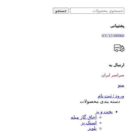
جستجو
پشتیبانی
03132100060
ارسال به
سراسر ایران
منو
ورود / ثبت نام
دسته بندی محصولات
پخت و پز
اجاق گاز مبله
اسنک پز
پلوپز