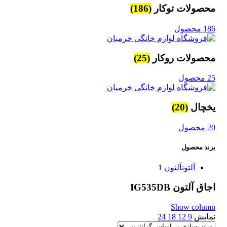
محصولات توکار
(186)
186 محصول
محصولات روکار
(25)
25 محصول
یخچال
(20)
20 محصول
برند محصول
آلتون
آلتون
1
اجاق آلتون IG535DB
Show column
نمایش
9
12
18
24