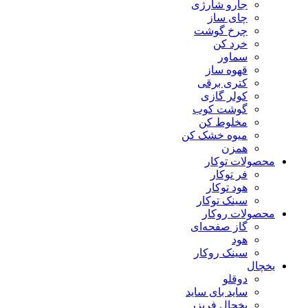
جارو شارژی
چای ساز
چرخ گوشت
خرد کن
سماور
قهوه ساز
کتری برقی
کولر گازی
گوشت کوب
مخلوط کن
میوه خشک کن
همزن
محصولات توکار
فر توکار
هود توکار
سینک توکار
محصولات روکار
گاز صفحه‌ای
هود
سینک روکار
یخچال
دوقلو
ساید بای ساید
یخچال فریزر