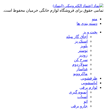
تمامی حقوق برای فروشگاه لوازم خانگی خرمیان محفوظ است.
منو
دسته بندی ها
پخت و پز
اجاق گاز مبله
اسنک پز
پلوپز
توستر
زودپز
سرخ کن
سولاردوم
غذاساز
ماکروویو
ظرفشویی
لباسشویی
لوازم برقی
آبمیوه گیری
آسیاب
اتو
جارو برقی