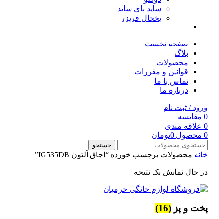
ساید بای ساید
یخچال فریزر
صفحه نخست
بلاگ
محصولات
قوانین و مقررات
تماس با ما
درباره ما
ورود / ثبت نام
0
مقایسه
0
علاقه مندی
0
محصول
0
تومان
جستجو
خانه
محصولات برچسب خورده “اجاق آلتون IG535DB”
در حال نمایش یک نتیجه
پخت و پز
(16)