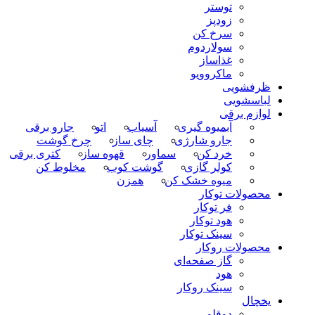
توستر
زودپز
سرخ کن
سولاردوم
غذاساز
ماکروویو
ظرفشویی
لباسشویی
لوازم برقی
آبمیوه گیری
آسیاب
اتو
جارو برقی
جارو شارژی
چای ساز
چرخ گوشت
خرد کن
سماور
قهوه ساز
کتری برقی
کولر گازی
گوشت کوب
مخلوط کن
میوه خشک کن
همزن
محصولات توکار
فر توکار
هود توکار
سینک توکار
محصولات روکار
گاز صفحه‌ای
هود
سینک روکار
یخچال
دوقلو