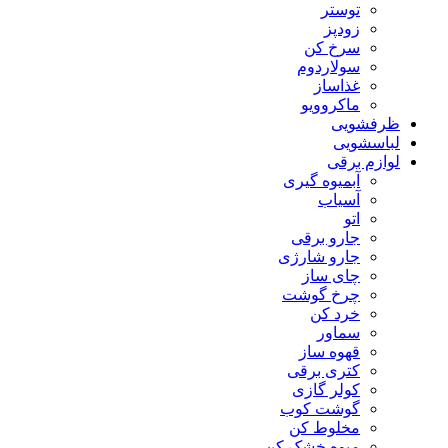
توستر
زودپز
سرخ کن
سولاردوم
غذاساز
ماکروویو
ظرفشویی
لباسشویی
لوازم برقی
آبمیوه گیری
آسیاب
اتو
جارو برقی
جارو شارژی
چای ساز
چرخ گوشت
خرد کن
سماور
قهوه ساز
کتری برقی
کولر گازی
گوشت کوب
مخلوط کن
میوه خشک کن