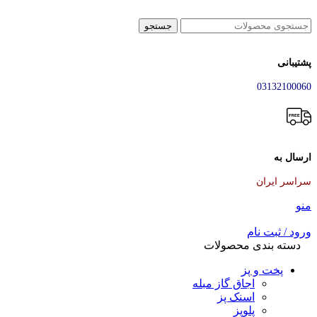
جستجو
پشتیبانی
03132100060
ارسال به
سراسر ایران
منو
ورود / ثبت نام
دسته بندی محصولات
پخت و پز
اجاق گاز مبله
اسنک پز
پلوپز