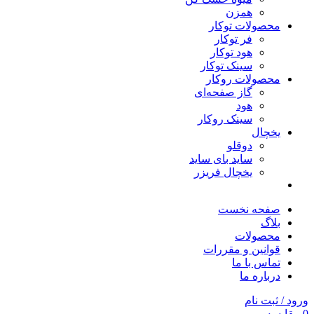
همزن
محصولات توکار
فر توکار
هود توکار
سینک توکار
محصولات روکار
گاز صفحه‌ای
هود
سینک روکار
یخچال
دوقلو
ساید بای ساید
یخچال فریزر
صفحه نخست
بلاگ
محصولات
قوانین و مقررات
تماس با ما
درباره ما
ورود / ثبت نام
0
مقایسه