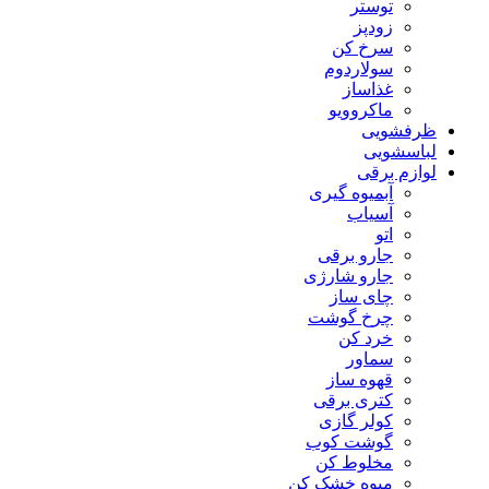
توستر
زودپز
سرخ کن
سولاردوم
غذاساز
ماکروویو
ظرفشویی
لباسشویی
لوازم برقی
آبمیوه گیری
آسیاب
اتو
جارو برقی
جارو شارژی
چای ساز
چرخ گوشت
خرد کن
سماور
قهوه ساز
کتری برقی
کولر گازی
گوشت کوب
مخلوط کن
میوه خشک کن