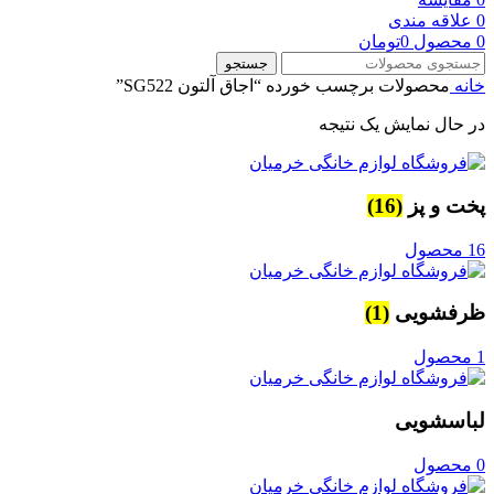
0
علاقه مندی
0
محصول
0
تومان
جستجو
خانه
محصولات برچسب خورده “اجاق آلتون SG522”
در حال نمایش یک نتیجه
پخت و پز
(16)
16 محصول
ظرفشویی
(1)
1 محصول
لباسشویی
0 محصول