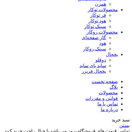
همزن
محصولات توکار
فر توکار
هود توکار
سینک توکار
محصولات روکار
گاز صفحه‌ای
هود
سینک روکار
یخچال
دوقلو
ساید بای ساید
یخچال فریزر
صفحه نخست
بلاگ
محصولات
قوانین و مقررات
تماس با ما
درباره ما
سبد خرید
بستن
تمامی قیمت های فروشگاه بروز می باشد با خیال راحت خرید کنید