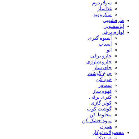
سولاردوم
غذاساز
ماکروویو
ظرفشویی
لباسشویی
لوازم برقی
آبمیوه گیری
آسیاب
اتو
جارو برقی
جارو شارژی
چای ساز
چرخ گوشت
خرد کن
سماور
قهوه ساز
کتری برقی
کولر گازی
گوشت کوب
مخلوط کن
میوه خشک کن
همزن
محصولات توکار
فر توکار