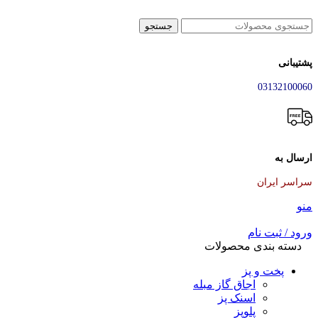
جستجو
پشتیبانی
03132100060
ارسال به
سراسر ایران
منو
ورود / ثبت نام
دسته بندی محصولات
پخت و پز
اجاق گاز مبله
اسنک پز
پلوپز