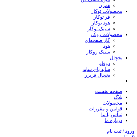
همزن
محصولات توکار
فر توکار
هود توکار
سینک توکار
محصولات روکار
گاز صفحه‌ای
هود
سینک روکار
یخچال
دوقلو
ساید بای ساید
یخچال فریزر
صفحه نخست
بلاگ
محصولات
قوانین و مقررات
تماس با ما
درباره ما
ورود / ثبت نام
0
مقایسه