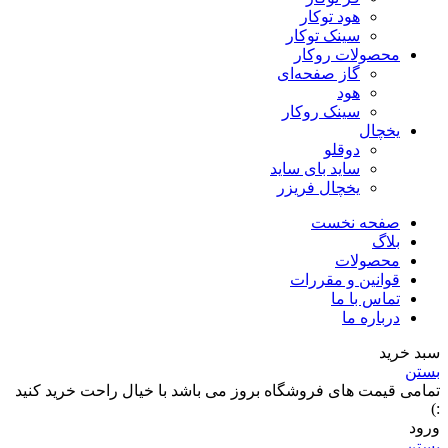
هود توکار
سینک توکار
محصولات روکار
گاز صفحه‌ای
هود
سینک روکار
یخچال
دوقلو
ساید بای ساید
یخچال فریزر
صفحه نخست
بلاگ
محصولات
قوانین و مقررات
تماس با ما
درباره ما
سبد خرید
بستن
تمامی قیمت های فروشگاه بروز می باشد با خیال راحت خرید کنید
:)
ورود
بستن