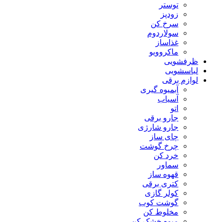
توستر
زودپز
سرخ کن
سولاردوم
غذاساز
ماکروویو
ظرفشویی
لباسشویی
لوازم برقی
آبمیوه گیری
آسیاب
اتو
جارو برقی
جارو شارژی
چای ساز
چرخ گوشت
خرد کن
سماور
قهوه ساز
کتری برقی
کولر گازی
گوشت کوب
مخلوط کن
میوه خشک کن