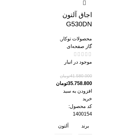
اجاق آلتون
G530DN
محصولات توکار
,
گاز صفحه‌ای
موجود در انبار
41.580.000
تومان
35.758.800
تومان
افزودن به سبد
خرید
کد محصول:
1400154
برند
آلتون