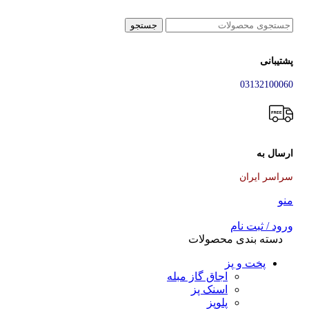
جستجو
پشتیبانی
03132100060
ارسال به
سراسر ایران
منو
ورود / ثبت نام
دسته بندی محصولات
پخت و پز
اجاق گاز مبله
اسنک پز
پلوپز