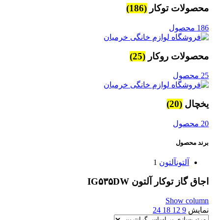
محصولات توکار
(186)
186 محصول
محصولات روکار
(25)
25 محصول
یخچال
(20)
20 محصول
برند محصول
آلتون
آلتون
1
اجاق گاز توکار آلتون IG۵۳۵DW
Show column
نمایش
9
12
18
24