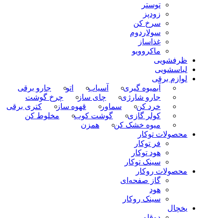
توستر
زودپز
سرخ کن
سولاردوم
غذاساز
ماکروویو
ظرفشویی
لباسشویی
لوازم برقی
آبمیوه گیری
آسیاب
اتو
جارو برقی
جارو شارژی
چای ساز
چرخ گوشت
خرد کن
سماور
قهوه ساز
کتری برقی
کولر گازی
گوشت کوب
مخلوط کن
میوه خشک کن
همزن
محصولات توکار
فر توکار
هود توکار
سینک توکار
محصولات روکار
گاز صفحه‌ای
هود
سینک روکار
یخچال
دوقلو