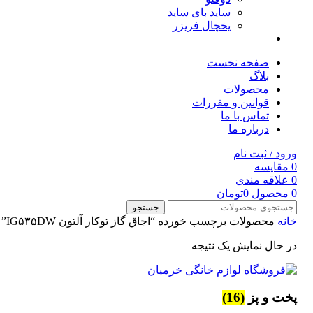
ساید بای ساید
یخچال فریزر
صفحه نخست
بلاگ
محصولات
قوانین و مقررات
تماس با ما
درباره ما
ورود / ثبت نام
0
مقایسه
0
علاقه مندی
0
محصول
0
تومان
جستجو
خانه
محصولات برچسب خورده “اجاق گاز توکار آلتون IG۵۳۵DW”
در حال نمایش یک نتیجه
پخت و پز
(16)