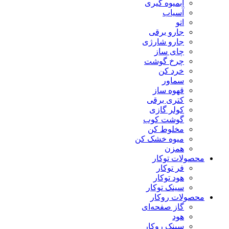
آبمیوه گیری
آسیاب
اتو
جارو برقی
جارو شارژی
چای ساز
چرخ گوشت
خرد کن
سماور
قهوه ساز
کتری برقی
کولر گازی
گوشت کوب
مخلوط کن
میوه خشک کن
همزن
محصولات توکار
فر توکار
هود توکار
سینک توکار
محصولات روکار
گاز صفحه‌ای
هود
سینک روکار