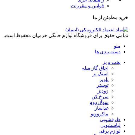
قوانین و مقررات
خرید مطمئن از ما
تمامی حقوق برای فروشگاه لوازم خانگی خرمیان محفوظ است.
منو
دسته بندی ها
پخت و پز
اجاق گاز مبله
اسنک پز
پلوپز
توستر
زودپز
سرخ کن
سولاردوم
غذاساز
ماکروویو
ظرفشویی
لباسشویی
لوازم برقی