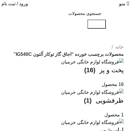
منو
ورود / ثبت نام
جستجو
خانه
محصولات برچسب خورده “اجاق گاز توکار آلتون IG540C”
پخت و پز
(16)
16 محصول
ظرفشویی
(1)
1 محصول
لباسشویی