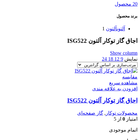
20 محصول
برند محصول
آلتون
آلتون
1
اجاق گاز توکار آلتون ISG522
Show column
نمایش
9
12
18
24
مقایسه
مشاهده سریع
افزودن به علاقه مندی
اجاق گاز توکار آلتون ISG522
محصولات توکار
,
گاز صفحه‌ای
امتیاز
0
از 5
اتمام موجودی