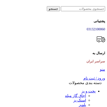
جستجو
پشتیبانی
03132100060
ارسال به
سراسر ایران
منو
ورود / ثبت نام
دسته بندی محصولات
پخت و پز
اجاق گاز مبله
اسنک پز
پلوپز