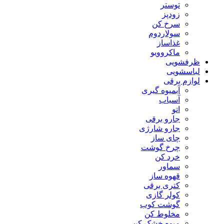
توستر
زودپز
سرخ کن
سولاردوم
غذاساز
ماکروویو
ظرفشویی
لباسشویی
لوازم برقی
آبمیوه گیری
آسیاب
اتو
جارو برقی
جارو شارژی
چای ساز
چرخ گوشت
خرد کن
سماور
قهوه ساز
کتری برقی
کولر گازی
گوشت کوب
مخلوط کن
میوه خشک کن