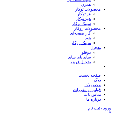
همزن
محصولات توکار
فر توکار
هود توکار
سینک توکار
محصولات روکار
گاز صفحه‌ای
هود
سینک روکار
یخچال
دوقلو
ساید بای ساید
یخچال فریزر
صفحه نخست
بلاگ
محصولات
قوانین و مقررات
تماس با ما
درباره ما
ورود / ثبت نام
0
مقایسه