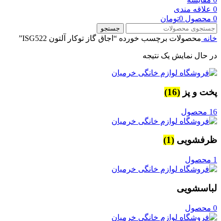
0
علاقه مندی
0
محصول
0
تومان
جستجو
خانه
محصولات برچسب خورده “اجاق گاز توکار آلتون ISG522”
در حال نمایش یک نتیجه
پخت و پز
(16)
16 محصول
ظرفشویی
(1)
1 محصول
لباسشویی
0 محصول