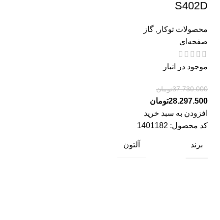
S402D
محصولات توکار
,
گاز
صفحه‌ای
موجود در انبار
37.730.000
تومان
28.297.500
تومان
افزودن به سبد خرید
کد محصول:
1401182
برند
آلتون