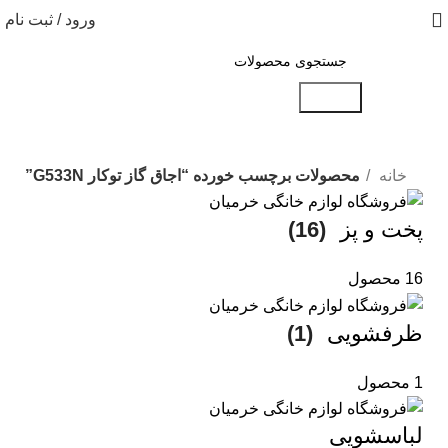
ورود / ثبت نام
جستجو
خانه
محصولات برچسب خورده “اجاق گاز توکار G533N”
پخت و پز
(16)
16 محصول
ظرفشویی
(1)
1 محصول
لباسشویی