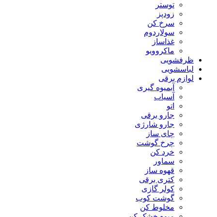
توستر
زودپز
سرخ کن
سولاردوم
غذاساز
ماکروویو
ظرفشویی
لباسشویی
لوازم برقی
آبمیوه گیری
آسیاب
اتو
جارو برقی
جارو شارژی
چای ساز
چرخ گوشت
خرد کن
سماور
قهوه ساز
کتری برقی
کولر گازی
گوشت کوب
مخلوط کن
میوه خشک کن