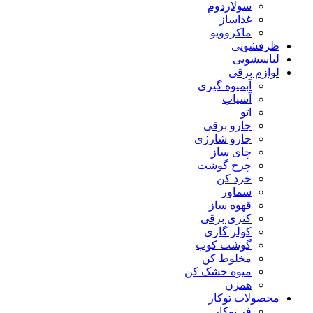
سولاردوم
غذاساز
ماکروویو
ظرفشویی
لباسشویی
لوازم برقی
آبمیوه گیری
آسیاب
اتو
جارو برقی
جارو شارژی
چای ساز
چرخ گوشت
خرد کن
سماور
قهوه ساز
کتری برقی
کولر گازی
گوشت کوب
مخلوط کن
میوه خشک کن
همزن
محصولات توکار
فر توکار