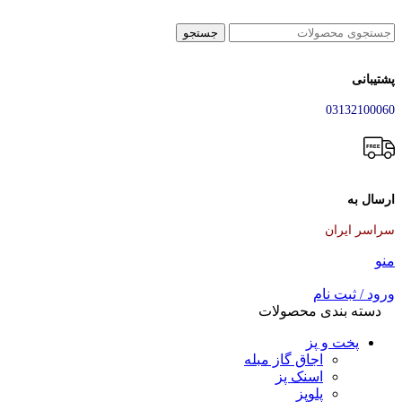
جستجو
پشتیبانی
03132100060
ارسال به
سراسر ایران
منو
ورود / ثبت نام
دسته بندی محصولات
پخت و پز
اجاق گاز مبله
اسنک پز
پلوپز