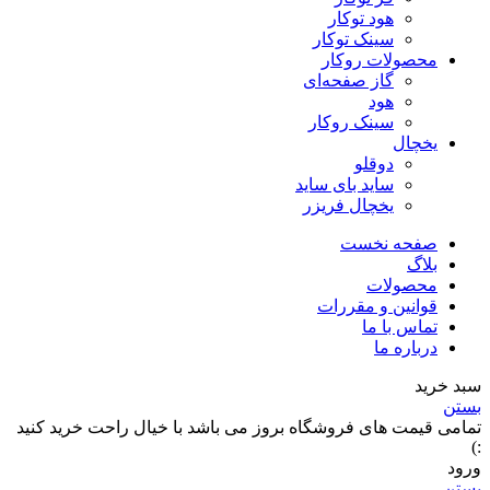
هود توکار
سینک توکار
محصولات روکار
گاز صفحه‌ای
هود
سینک روکار
یخچال
دوقلو
ساید بای ساید
یخچال فریزر
صفحه نخست
بلاگ
محصولات
قوانین و مقررات
تماس با ما
درباره ما
سبد خرید
بستن
تمامی قیمت های فروشگاه بروز می باشد با خیال راحت خرید کنید
:)
ورود
بستن