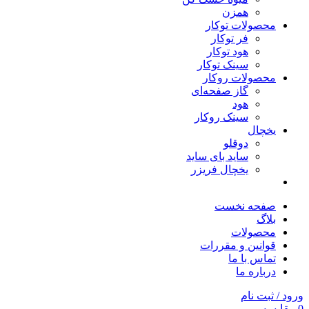
همزن
محصولات توکار
فر توکار
هود توکار
سینک توکار
محصولات روکار
گاز صفحه‌ای
هود
سینک روکار
یخچال
دوقلو
ساید بای ساید
یخچال فریزر
صفحه نخست
بلاگ
محصولات
قوانین و مقررات
تماس با ما
درباره ما
ورود / ثبت نام
0
مقایسه