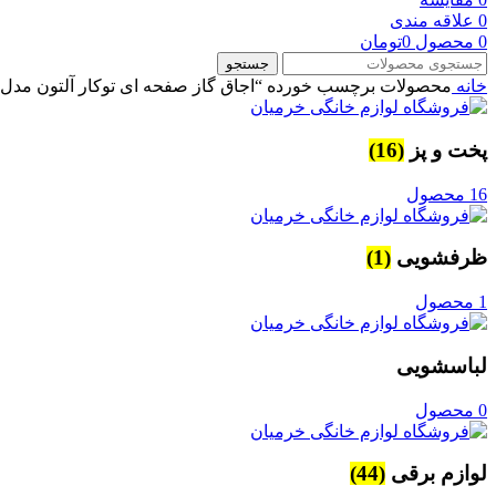
0
علاقه مندی
0
محصول
0
تومان
جستجو
خانه
محصولات برچسب خورده “اجاق گاز صفحه ای توکار آلتون مدل IG540W |سفیدباخط طلایی| گارانتی 24 ماهه آلتون”
پخت و پز
(16)
16 محصول
ظرفشویی
(1)
1 محصول
لباسشویی
0 محصول
لوازم برقی
(44)