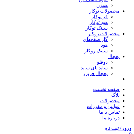
همزن
محصولات توکار
فر توکار
هود توکار
سینک توکار
محصولات روکار
گاز صفحه‌ای
هود
سینک روکار
یخچال
دوقلو
ساید بای ساید
یخچال فریزر
صفحه نخست
بلاگ
محصولات
قوانین و مقررات
تماس با ما
درباره ما
ورود / ثبت نام
0
مقایسه