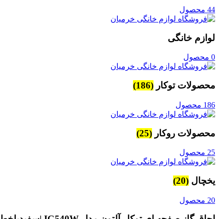
44 محصول
لوازم خانگی
0 محصول
محصولات توکار
(186)
186 محصول
محصولات روکار
(25)
25 محصول
یخچال
(20)
20 محصول
اجاق گاز صفحه ای توکار آلتون مدل IG540W |سفیدباخط طلایی| گارانتی 24 ماهه آلتون