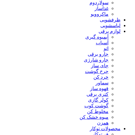
سولاردوم
غذاساز
ماکروویو
ظرفشویی
لباسشویی
لوازم برقی
آبمیوه گیری
آسیاب
اتو
جارو برقی
جارو شارژی
چای ساز
چرخ گوشت
خرد کن
سماور
قهوه ساز
کتری برقی
کولر گازی
گوشت کوب
مخلوط کن
میوه خشک کن
همزن
محصولات توکار
فر توکار