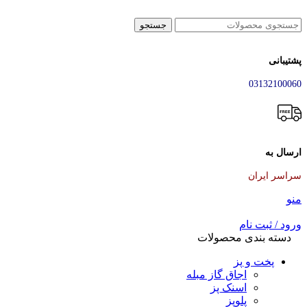
جستجو
پشتیبانی
03132100060
ارسال به
سراسر ایران
منو
ورود / ثبت نام
دسته بندی محصولات
پخت و پز
اجاق گاز مبله
اسنک پز
پلوپز