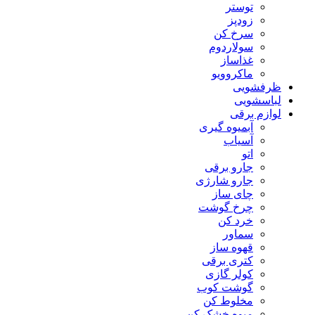
توستر
زودپز
سرخ کن
سولاردوم
غذاساز
ماکروویو
ظرفشویی
لباسشویی
لوازم برقی
آبمیوه گیری
آسیاب
اتو
جارو برقی
جارو شارژی
چای ساز
چرخ گوشت
خرد کن
سماور
قهوه ساز
کتری برقی
کولر گازی
گوشت کوب
مخلوط کن
میوه خشک کن