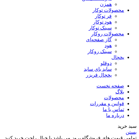
همزن
محصولات توکار
فر توکار
هود توکار
سینک توکار
محصولات روکار
گاز صفحه‌ای
هود
سینک روکار
یخچال
دوقلو
ساید بای ساید
یخچال فریزر
صفحه نخست
بلاگ
محصولات
قوانین و مقررات
تماس با ما
درباره ما
سبد خرید
بستن
تمامی قیمت های فروشگاه بروز می باشد با خیال راحت خرید کنید