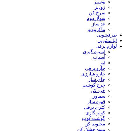
توستر
زودپز
سرخ کن
سولاردوم
غذاساز
ماکروویو
ظرفشویی
لباسشویی
لوازم برقی
آبمیوه گیری
آسیاب
اتو
جارو برقی
جارو شارژی
چای ساز
چرخ گوشت
خرد کن
سماور
قهوه ساز
کتری برقی
کولر گازی
گوشت کوب
مخلوط کن
میوه خشک کن