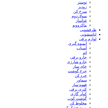
توستر
زودپز
سرخ کن
سولاردوم
غذاساز
ماکروویو
ظرفشویی
لباسشویی
لوازم برقی
آبمیوه گیری
آسیاب
اتو
جارو برقی
جارو شارژی
چای ساز
چرخ گوشت
خرد کن
سماور
قهوه ساز
کتری برقی
کولر گازی
گوشت کوب
مخلوط کن
میوه خشک کن