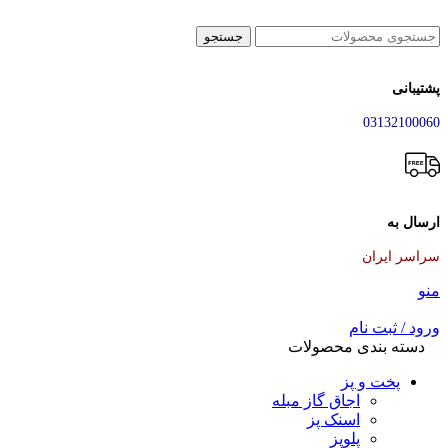
جستجو
پشتیبانی
03132100060
ارسال به
سراسر ایران
منو
ورود / ثبت نام
دسته بندی محصولات
پخت و پز
اجاق گاز مبله
اسنک پز
پلوپز