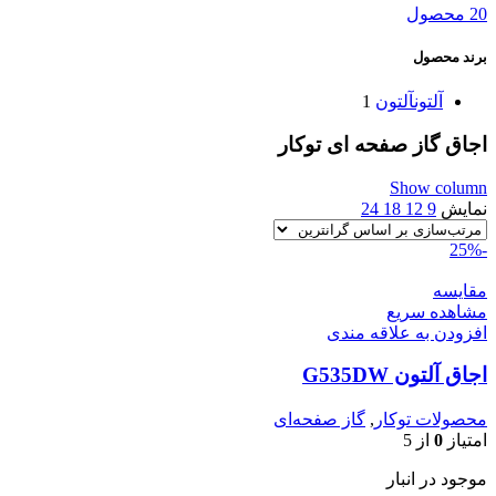
20 محصول
برند محصول
آلتون
آلتون
1
اجاق گاز صفحه ای توکار
Show column
نمایش
9
12
18
24
-25%
مقایسه
مشاهده سریع
افزودن به علاقه مندی
اجاق آلتون G535DW
محصولات توکار
,
گاز صفحه‌ای
امتیاز
0
از 5
موجود در انبار