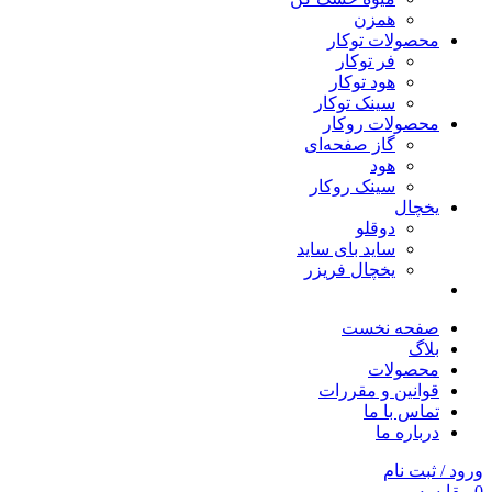
همزن
محصولات توکار
فر توکار
هود توکار
سینک توکار
محصولات روکار
گاز صفحه‌ای
هود
سینک روکار
یخچال
دوقلو
ساید بای ساید
یخچال فریزر
صفحه نخست
بلاگ
محصولات
قوانین و مقررات
تماس با ما
درباره ما
ورود / ثبت نام
0
مقایسه