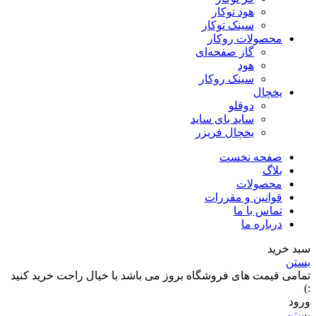
هود توکار
سینک توکار
محصولات روکار
گاز صفحه‌ای
هود
سینک روکار
یخچال
دوقلو
ساید بای ساید
یخچال فریزر
صفحه نخست
بلاگ
محصولات
قوانین و مقررات
تماس با ما
درباره ما
سبد خرید
بستن
تمامی قیمت های فروشگاه بروز می باشد با خیال راحت خرید کنید
:)
ورود
بستن