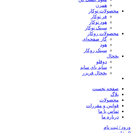
همزن
محصولات توکار
فر توکار
هود توکار
سینک توکار
محصولات روکار
گاز صفحه‌ای
هود
سینک روکار
یخچال
دوقلو
ساید بای ساید
یخچال فریزر
صفحه نخست
بلاگ
محصولات
قوانین و مقررات
تماس با ما
درباره ما
ورود / ثبت نام
0
مقایسه