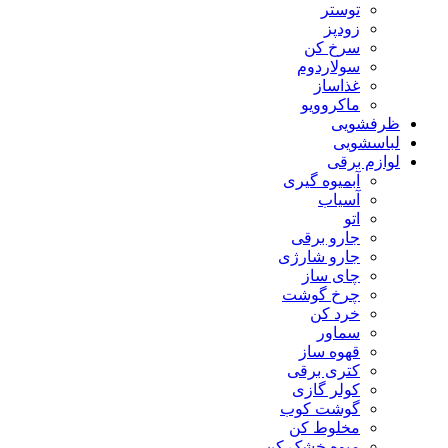
توستر
زودپز
سرخ کن
سولاردوم
غذاساز
ماکروویو
ظرفشویی
لباسشویی
لوازم برقی
آبمیوه گیری
آسیاب
اتو
جارو برقی
جارو شارژی
چای ساز
چرخ گوشت
خرد کن
سماور
قهوه ساز
کتری برقی
کولر گازی
گوشت کوب
مخلوط کن
میوه خشک کن