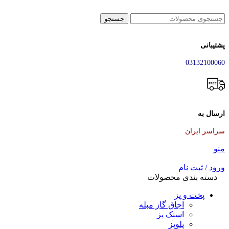
جستجو
پشتیبانی
03132100060
ارسال به
سراسر ایران
منو
ورود / ثبت نام
دسته بندی محصولات
پخت و پز
اجاق گاز مبله
اسنک پز
پلوپز