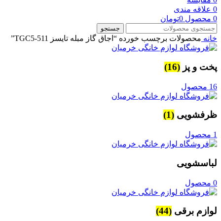
0
علاقه مندی
0
محصول
0
تومان
جستجو
خانه
محصولات برچسب خورده “اجاق گاز مبله تایسز TGC5-511”
پخت و پز
(16)
16 محصول
ظرفشویی
(1)
1 محصول
لباسشویی
0 محصول
لوازم برقی
(44)