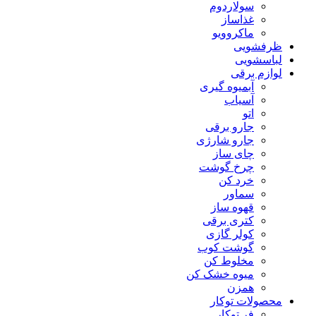
سولاردوم
غذاساز
ماکروویو
ظرفشویی
لباسشویی
لوازم برقی
آبمیوه گیری
آسیاب
اتو
جارو برقی
جارو شارژی
چای ساز
چرخ گوشت
خرد کن
سماور
قهوه ساز
کتری برقی
کولر گازی
گوشت کوب
مخلوط کن
میوه خشک کن
همزن
محصولات توکار
فر توکار