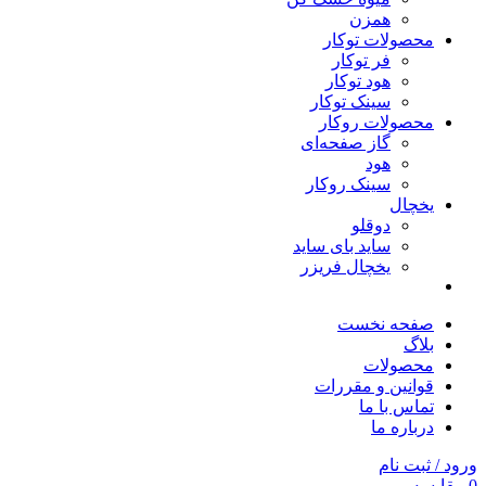
همزن
محصولات توکار
فر توکار
هود توکار
سینک توکار
محصولات روکار
گاز صفحه‌ای
هود
سینک روکار
یخچال
دوقلو
ساید بای ساید
یخچال فریزر
صفحه نخست
بلاگ
محصولات
قوانین و مقررات
تماس با ما
درباره ما
ورود / ثبت نام
0
مقایسه