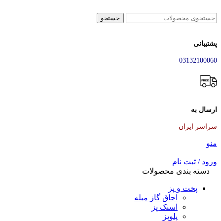
جستجو
پشتیبانی
03132100060
ارسال به
سراسر ایران
منو
ورود / ثبت نام
دسته بندی محصولات
پخت و پز
اجاق گاز مبله
اسنک پز
پلوپز