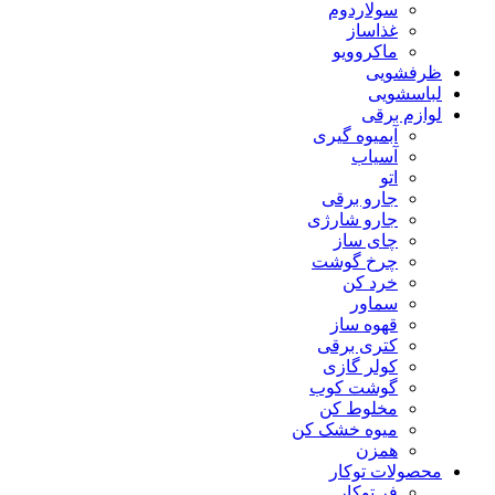
سولاردوم
غذاساز
ماکروویو
ظرفشویی
لباسشویی
لوازم برقی
آبمیوه گیری
آسیاب
اتو
جارو برقی
جارو شارژی
چای ساز
چرخ گوشت
خرد کن
سماور
قهوه ساز
کتری برقی
کولر گازی
گوشت کوب
مخلوط کن
میوه خشک کن
همزن
محصولات توکار
فر توکار