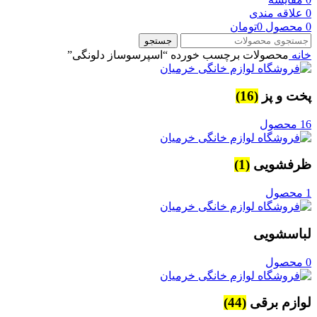
0
علاقه مندی
0
محصول
0
تومان
جستجو
خانه
محصولات برچسب خورده “اسپرسوساز دلونگی”
پخت و پز
(16)
16 محصول
ظرفشویی
(1)
1 محصول
لباسشویی
0 محصول
لوازم برقی
(44)