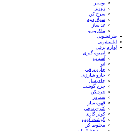
توستر
زودپز
سرخ کن
سولاردوم
غذاساز
ماکروویو
ظرفشویی
لباسشویی
لوازم برقی
آبمیوه گیری
آسیاب
اتو
جارو برقی
جارو شارژی
چای ساز
چرخ گوشت
خرد کن
سماور
قهوه ساز
کتری برقی
کولر گازی
گوشت کوب
مخلوط کن
میوه خشک کن