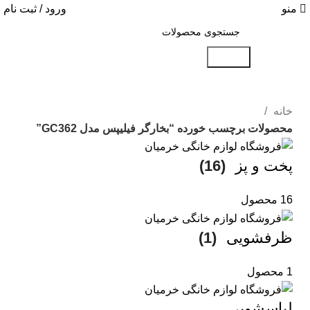
منو
ورود / ثبت نام
جستجو
خانه
محصولات برچسب خورده “بخارگر فیلیپس مدل GC362”
پخت و پز
(16)
16 محصول
ظرفشویی
(1)
1 محصول
لباسشویی