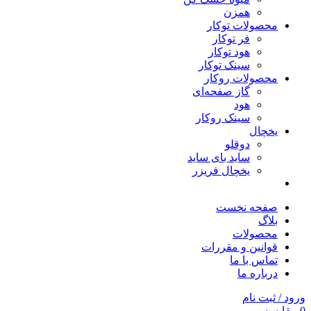
همزن
محصولات توکار
فر توکار
هود توکار
سینک توکار
محصولات روکار
گاز صفحه‌ای
هود
سینک روکار
یخچال
دوقلو
ساید بای ساید
یخچال فریزر
صفحه نخست
بلاگ
محصولات
قوانین و مقررات
تماس با ما
درباره ما
ورود / ثبت نام
0
مقایسه