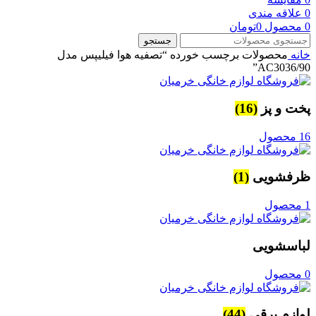
0
علاقه مندی
0
محصول
0
تومان
جستجو
خانه
محصولات برچسب خورده “تصفیه هوا فیلیپس مدل
‎AC3036/90”
پخت و پز
(16)
16 محصول
ظرفشویی
(1)
1 محصول
لباسشویی
0 محصول
لوازم برقی
(44)