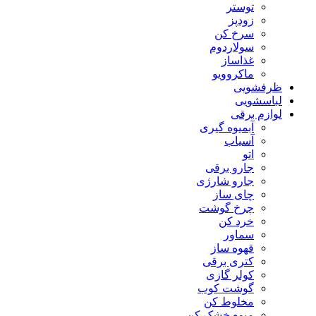
توستر
زودپز
سرخ کن
سولاردوم
غذاساز
ماکروویو
ظرفشویی
لباسشویی
لوازم برقی
آبمیوه گیری
آسیاب
اتو
جارو برقی
جارو شارژی
چای ساز
چرخ گوشت
خرد کن
سماور
قهوه ساز
کتری برقی
کولر گازی
گوشت کوب
مخلوط کن
میوه خشک کن