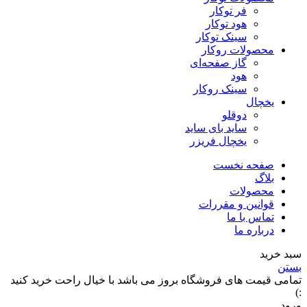
فر توکار
هود توکار
سینک توکار
محصولات روکار
گاز صفحه‌ای
هود
سینک روکار
یخچال
دوقلو
ساید بای ساید
یخچال فریزر
صفحه نخست
بلاگ
محصولات
قوانین و مقررات
تماس با ما
درباره ما
سبد خرید
بستن
تمامی قیمت های فروشگاه بروز می باشد با خیال راحت خرید کنید
:)
ورود