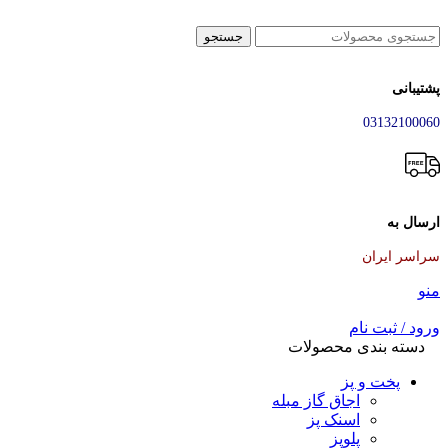
جستجو
پشتیبانی
03132100060
ارسال به
سراسر ایران
منو
ورود / ثبت نام
دسته بندی محصولات
پخت و پز
اجاق گاز مبله
اسنک پز
پلوپز