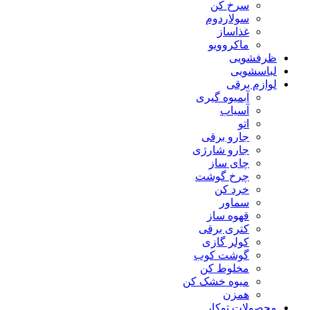
سرخ کن
سولاردوم
غذاساز
ماکروویو
ظرفشویی
لباسشویی
لوازم برقی
آبمیوه گیری
آسیاب
اتو
جارو برقی
جارو شارژی
چای ساز
چرخ گوشت
خرد کن
سماور
قهوه ساز
کتری برقی
کولر گازی
گوشت کوب
مخلوط کن
میوه خشک کن
همزن
محصولات توکار