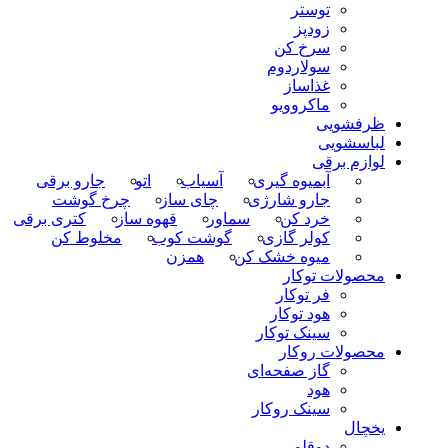
توستر
زودپز
سرخ کن
سولاردوم
غذاساز
ماکروویو
ظرفشویی
لباسشویی
لوازم برقی
آبمیوه گیری
آسیاب
اتو
جارو برقی
جارو شارژی
چای ساز
چرخ گوشت
خرد کن
سماور
قهوه ساز
کتری برقی
کولر گازی
گوشت کوب
مخلوط کن
میوه خشک کن
همزن
محصولات توکار
فر توکار
هود توکار
سینک توکار
محصولات روکار
گاز صفحه‌ای
هود
سینک روکار
یخچال
دوقلو