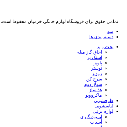
تمامی حقوق برای فروشگاه لوازم خانگی خرمیان محفوظ است.
منو
دسته بندی ها
پخت و پز
اجاق گاز مبله
اسنک پز
پلوپز
توستر
زودپز
سرخ کن
سولاردوم
غذاساز
ماکروویو
ظرفشویی
لباسشویی
لوازم برقی
آبمیوه گیری
آسیاب