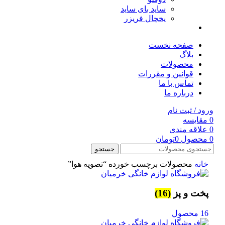
ساید بای ساید
یخچال فریزر
صفحه نخست
بلاگ
محصولات
قوانین و مقررات
تماس با ما
درباره ما
ورود / ثبت نام
0
مقایسه
0
علاقه مندی
0
محصول
0
تومان
جستجو
خانه
محصولات برچسب خورده “تصویه هوا”
پخت و پز
(16)
16 محصول