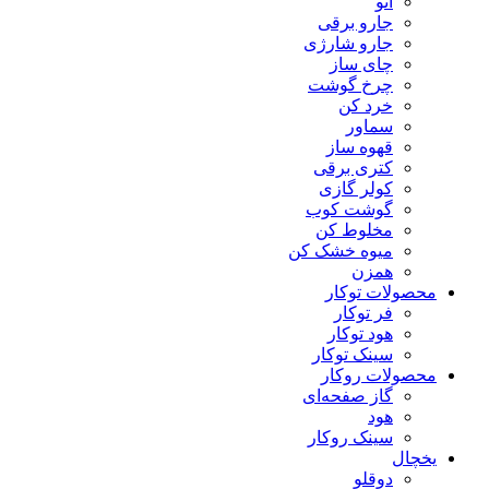
اتو
جارو برقی
جارو شارژی
چای ساز
چرخ گوشت
خرد کن
سماور
قهوه ساز
کتری برقی
کولر گازی
گوشت کوب
مخلوط کن
میوه خشک کن
همزن
محصولات توکار
فر توکار
هود توکار
سینک توکار
محصولات روکار
گاز صفحه‌ای
هود
سینک روکار
یخچال
دوقلو