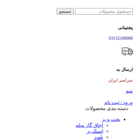
جستجو
پشتیبانی
03132100060
ارسال به
سراسر ایران
منو
ورود / ثبت نام
دسته بندی محصولات
پخت و پز
اجاق گاز مبله
اسنک پز
پلوپز