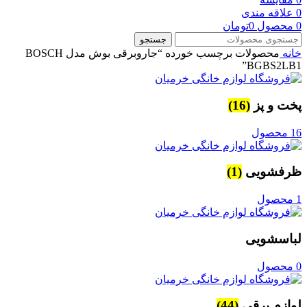
0
علاقه مندی
0
محصول
0
تومان
جستجو
خانه
محصولات برچسب خورده “جاروبرقی بوش مدل BOSCH
BGBS2LB1”
پخت و پز
(16)
16 محصول
ظرفشویی
(1)
1 محصول
لباسشویی
0 محصول
لوازم برقی
(44)