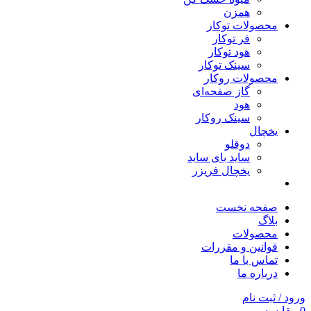
همزن
محصولات توکار
فر توکار
هود توکار
سینک توکار
محصولات روکار
گاز صفحه‌ای
هود
سینک روکار
یخچال
دوقلو
ساید بای ساید
یخچال فریزر
صفحه نخست
بلاگ
محصولات
قوانین و مقررات
تماس با ما
درباره ما
ورود / ثبت نام
0
مقایسه