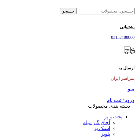
جستجو
پشتیبانی
03132100060
ارسال به
سراسر ایران
منو
ورود / ثبت نام
دسته بندی محصولات
پخت و پز
اجاق گاز مبله
اسنک پز
پلوپز