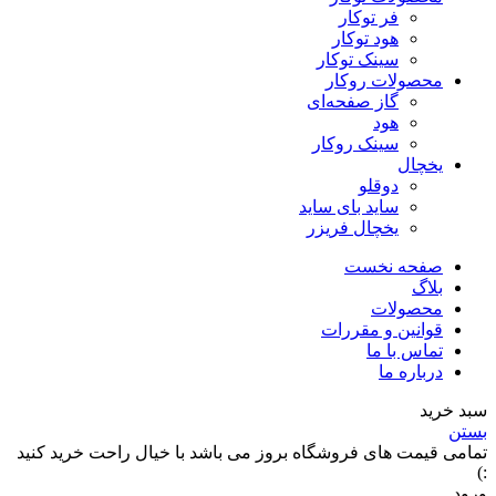
فر توکار
هود توکار
سینک توکار
محصولات روکار
گاز صفحه‌ای
هود
سینک روکار
یخچال
دوقلو
ساید بای ساید
یخچال فریزر
صفحه نخست
بلاگ
محصولات
قوانین و مقررات
تماس با ما
درباره ما
سبد خرید
بستن
تمامی قیمت های فروشگاه بروز می باشد با خیال راحت خرید کنید
:)
ورود