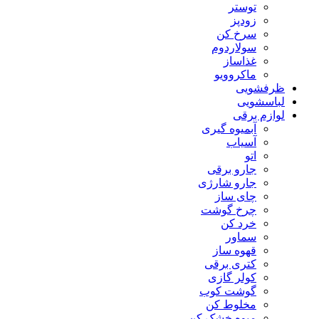
توستر
زودپز
سرخ کن
سولاردوم
غذاساز
ماکروویو
ظرفشویی
لباسشویی
لوازم برقی
آبمیوه گیری
آسیاب
اتو
جارو برقی
جارو شارژی
چای ساز
چرخ گوشت
خرد کن
سماور
قهوه ساز
کتری برقی
کولر گازی
گوشت کوب
مخلوط کن
میوه خشک کن