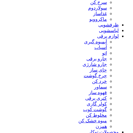
سرخ کن
سولاردوم
غذاساز
ماکروویو
ظرفشویی
لباسشویی
لوازم برقی
آبمیوه گیری
آسیاب
اتو
جارو برقی
جارو شارژی
چای ساز
چرخ گوشت
خرد کن
سماور
قهوه ساز
کتری برقی
کولر گازی
گوشت کوب
مخلوط کن
میوه خشک کن
همزن
محصولات توکار