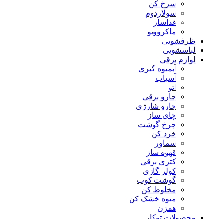
سرخ کن
سولاردوم
غذاساز
ماکروویو
ظرفشویی
لباسشویی
لوازم برقی
آبمیوه گیری
آسیاب
اتو
جارو برقی
جارو شارژی
چای ساز
چرخ گوشت
خرد کن
سماور
قهوه ساز
کتری برقی
کولر گازی
گوشت کوب
مخلوط کن
میوه خشک کن
همزن
محصولات توکار