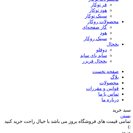
فر توکار
هود توکار
سینک توکار
محصولات روکار
گاز صفحه‌ای
هود
سینک روکار
یخچال
دوقلو
ساید بای ساید
یخچال فریزر
صفحه نخست
بلاگ
محصولات
قوانین و مقررات
تماس با ما
درباره ما
سبد خرید
بستن
تمامی قیمت های فروشگاه بروز می باشد با خیال راحت خرید کنید
:)
ورود