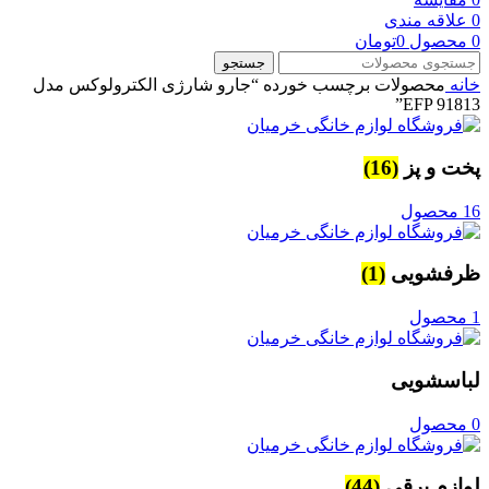
0
علاقه مندی
0
محصول
0
تومان
جستجو
خانه
محصولات برچسب خورده “جارو شارژی الکترولوکس مدل
EFP 91813”
پخت و پز
(16)
16 محصول
ظرفشویی
(1)
1 محصول
لباسشویی
0 محصول
لوازم برقی
(44)