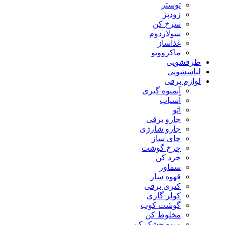
توستر
زودپز
سرخ کن
سولاردوم
غذاساز
ماکروویو
ظرفشویی
لباسشویی
لوازم برقی
آبمیوه گیری
آسیاب
اتو
جارو برقی
جارو شارژی
چای ساز
چرخ گوشت
خرد کن
سماور
قهوه ساز
کتری برقی
کولر گازی
گوشت کوب
مخلوط کن
میوه خشک کن