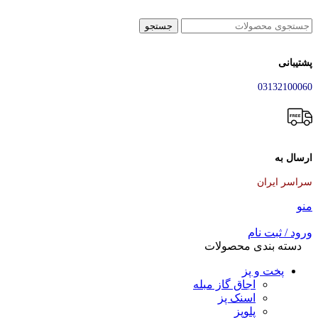
جستجو
پشتیبانی
03132100060
ارسال به
سراسر ایران
منو
ورود / ثبت نام
دسته بندی محصولات
پخت و پز
اجاق گاز مبله
اسنک پز
پلوپز