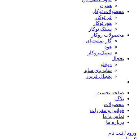
همزن
محصولات توکار
فر توکار
هود توکار
سینک توکار
محصولات روکار
گاز صفحه‌ای
هود
سینک روکار
یخچال
دوقلو
ساید بای ساید
یخچال فریزر
صفحه نخست
بلاگ
محصولات
قوانین و مقررات
تماس با ما
درباره ما
ورود / ثبت نام
0
مقایسه