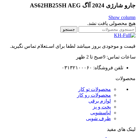
جارو شارژی 2024 آاگ AS62HB25SH AEG
Show column
هیچ محصولی یافت نشد.
جستجو
قیمت و موجودی بروز میباشد لطفا برای اسـتعلام تماس نگیرید.
ساعات تماس: 9صبح تا 2 ظهر
تلفن فروشگاه: ۰۳۱۳۲۱۰۰۰۶۰
محصولات
محصولات تو کار
محصولات رو کار
لوازم برقی
پخت و پز
لباسشویی
ظرف شویی
لینک های مفید