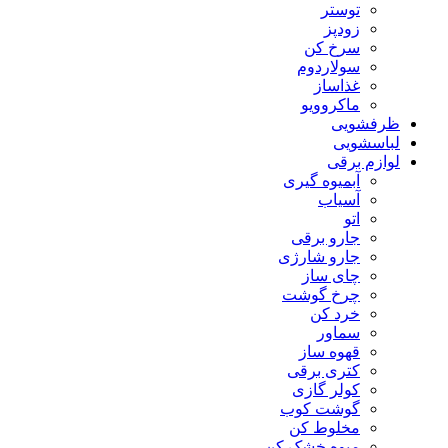
توستر
زودپز
سرخ کن
سولاردوم
غذاساز
ماکروویو
ظرفشویی
لباسشویی
لوازم برقی
آبمیوه گیری
آسیاب
اتو
جارو برقی
جارو شارژی
چای ساز
چرخ گوشت
خرد کن
سماور
قهوه ساز
کتری برقی
کولر گازی
گوشت کوب
مخلوط کن
میوه خشک کن