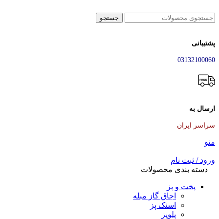
جستجو
پشتیبانی
03132100060
ارسال به
سراسر ایران
منو
ورود / ثبت نام
دسته بندی محصولات
پخت و پز
اجاق گاز مبله
اسنک پز
پلوپز