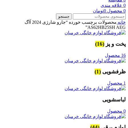
0
علاقه مندی
0
محصول
0
تومان
جستجو
خانه
محصولات برچسب خورده “جارو شارژی 2024 آاگ
AS62HB25SH AEG”
پخت و پز
(16)
16 محصول
ظرفشویی
(1)
1 محصول
لباسشویی
0 محصول
لوازم برقی
(44)