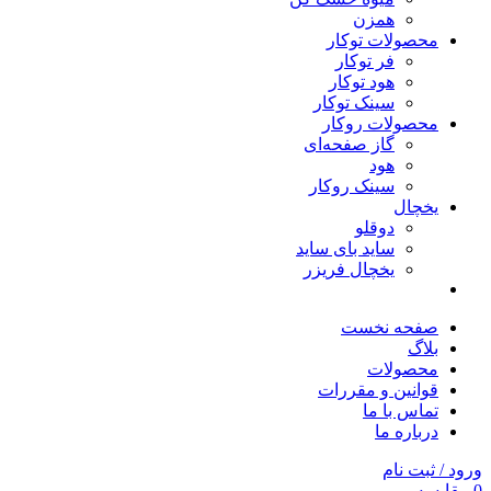
همزن
محصولات توکار
فر توکار
هود توکار
سینک توکار
محصولات روکار
گاز صفحه‌ای
هود
سینک روکار
یخچال
دوقلو
ساید بای ساید
یخچال فریزر
صفحه نخست
بلاگ
محصولات
قوانین و مقررات
تماس با ما
درباره ما
ورود / ثبت نام
0
مقایسه