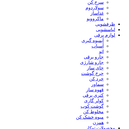
سرخ کن
سولاردوم
غذاساز
ماکروویو
ظرفشویی
لباسشویی
لوازم برقی
آبمیوه گیری
آسیاب
اتو
جارو برقی
جارو شارژی
چای ساز
چرخ گوشت
خرد کن
سماور
قهوه ساز
کتری برقی
کولر گازی
گوشت کوب
مخلوط کن
میوه خشک کن
همزن
محصولات توکار