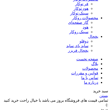
فر توکار
هود توکار
سینک توکار
محصولات روکار
گاز صفحه‌ای
هود
سینک روکار
یخچال
دوقلو
ساید بای ساید
یخچال فریزر
صفحه نخست
بلاگ
محصولات
قوانین و مقررات
تماس با ما
درباره ما
سبد خرید
بستن
تمامی قیمت های فروشگاه بروز می باشد با خیال راحت خرید کنید
:)
ورود