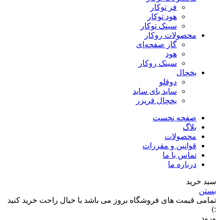
فر توکار
هود توکار
سینک توکار
محصولات روکار
گاز صفحه‌ای
هود
سینک روکار
یخچال
دوقلو
ساید بای ساید
یخچال فریزر
صفحه نخست
بلاگ
محصولات
قوانین و مقررات
تماس با ما
درباره ما
سبد خرید
بستن
تمامی قیمت های فروشگاه بروز می باشد با خیال راحت خرید کنید
:)
ورود