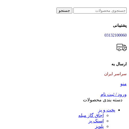
جستجو
پشتیبانی
03132100060
ارسال به
سراسر ایران
منو
ورود / ثبت نام
دسته بندی محصولات
پخت و پز
اجاق گاز مبله
اسنک پز
پلوپز