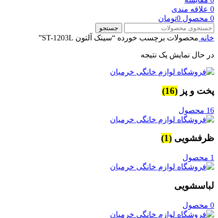
0
علاقه مندی
0
محصول
0
تومان
جستجو
خانه
محصولات برچسب خورده “سینک آلتون ST-1203L”
در حال نمایش یک نتیجه
پخت و پز
(16)
16 محصول
ظرفشویی
(1)
1 محصول
لباسشویی
0 محصول