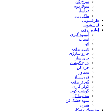
سرخ کن
سولاردوم
غذاساز
ماکروویو
ظرفشویی
لباسشویی
لوازم برقی
آبمیوه گیری
آسیاب
اتو
جارو برقی
جارو شارژی
چای ساز
چرخ گوشت
خرد کن
سماور
قهوه ساز
کتری برقی
کولر گازی
گوشت کوب
مخلوط کن
میوه خشک کن
همزن
محصولات توکار