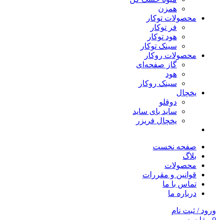
همزن
محصولات توکار
فر توکار
هود توکار
سینک توکار
محصولات روکار
گاز صفحه‌ای
هود
سینک روکار
یخچال
دوقلو
ساید بای ساید
یخچال فریزر
صفحه نخست
بلاگ
محصولات
قوانین و مقررات
تماس با ما
درباره ما
ورود / ثبت نام
0
مقایسه