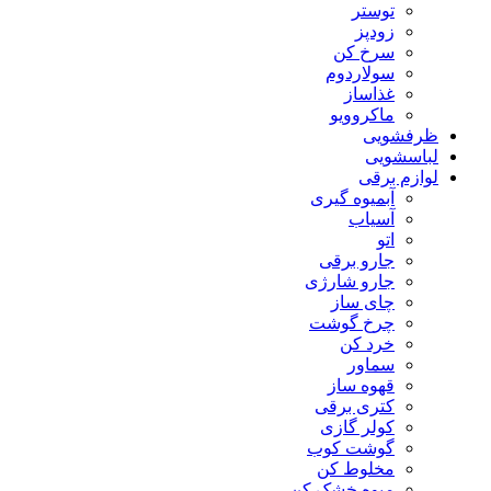
توستر
زودپز
سرخ کن
سولاردوم
غذاساز
ماکروویو
ظرفشویی
لباسشویی
لوازم برقی
آبمیوه گیری
آسیاب
اتو
جارو برقی
جارو شارژی
چای ساز
چرخ گوشت
خرد کن
سماور
قهوه ساز
کتری برقی
کولر گازی
گوشت کوب
مخلوط کن
میوه خشک کن