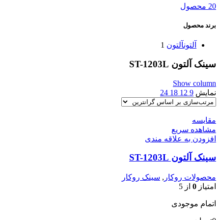
20 محصول
برند محصول
آلتون
آلتون
1
سینک آلتون ST-1203L
Show column
نمایش
9
12
18
24
مقایسه
مشاهده سریع
افزودن به علاقه مندی
سینک آلتون ST-1203L
محصولات روکار
,
سینک روکار
امتیاز
0
از 5
اتمام موجودی