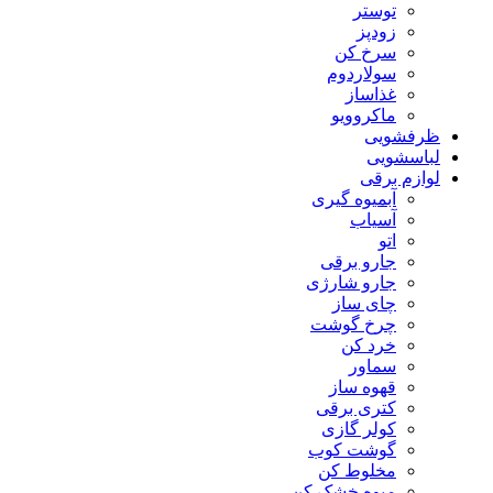
توستر
زودپز
سرخ کن
سولاردوم
غذاساز
ماکروویو
ظرفشویی
لباسشویی
لوازم برقی
آبمیوه گیری
آسیاب
اتو
جارو برقی
جارو شارژی
چای ساز
چرخ گوشت
خرد کن
سماور
قهوه ساز
کتری برقی
کولر گازی
گوشت کوب
مخلوط کن
میوه خشک کن