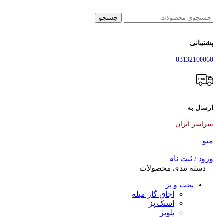
جستجو
پشتیبانی
03132100060
ارسال به
سراسر ایران
منو
ورود / ثبت نام
دسته بندی محصولات
پخت و پز
اجاق گاز مبله
اسنک پز
پلوپز