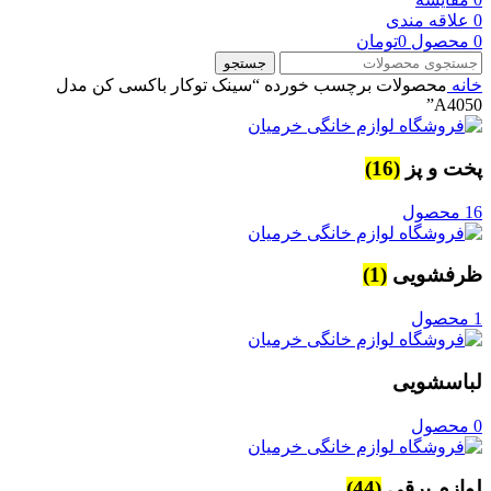
0
علاقه مندی
0
محصول
0
تومان
جستجو
خانه
محصولات برچسب خورده “سینک توکار باکسی کن مدل
A4050”
پخت و پز
(16)
16 محصول
ظرفشویی
(1)
1 محصول
لباسشویی
0 محصول
لوازم برقی
(44)