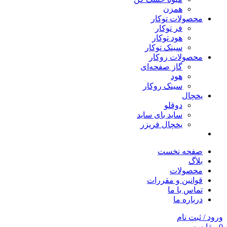
همزن
محصولات توکار
فر توکار
هود توکار
سینک توکار
محصولات روکار
گاز صفحه‌ای
هود
سینک روکار
یخچال
دوقلو
ساید بای ساید
یخچال فریزر
صفحه نخست
بلاگ
محصولات
قوانین و مقررات
تماس با ما
درباره ما
ورود / ثبت نام
0
مقایسه