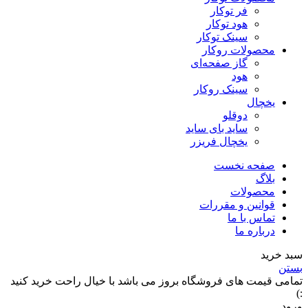
فر توکار
هود توکار
سینک توکار
محصولات روکار
گاز صفحه‌ای
هود
سینک روکار
یخچال
دوقلو
ساید بای ساید
یخچال فریزر
صفحه نخست
بلاگ
محصولات
قوانین و مقررات
تماس با ما
درباره ما
سبد خرید
بستن
تمامی قیمت های فروشگاه بروز می باشد با خیال راحت خرید کنید
:)
ورود