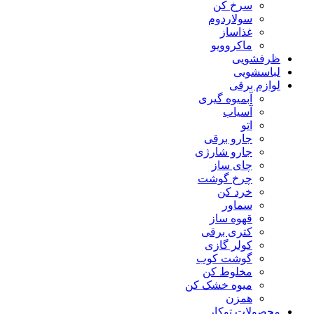
سرخ کن
سولاردوم
غذاساز
ماکروویو
ظرفشویی
لباسشویی
لوازم برقی
آبمیوه گیری
آسیاب
اتو
جارو برقی
جارو شارژی
چای ساز
چرخ گوشت
خرد کن
سماور
قهوه ساز
کتری برقی
کولر گازی
گوشت کوب
مخلوط کن
میوه خشک کن
همزن
محصولات توکار