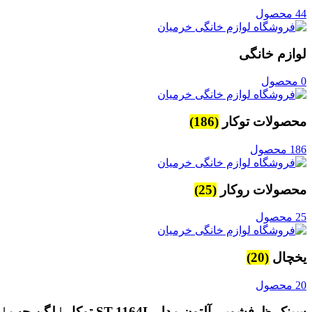
44 محصول
لوازم خانگی
0 محصول
محصولات توکار
(186)
186 محصول
محصولات روکار
(25)
25 محصول
یخچال
(20)
20 محصول
سینک ظرفشویی آلتون مدل ST-1164L توکار | لگن چپ | گارانتی 24 ماهه آلتون