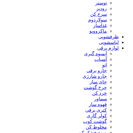
توستر
زودپز
سرخ کن
سولاردوم
غذاساز
ماکروویو
ظرفشویی
لباسشویی
لوازم برقی
آبمیوه گیری
آسیاب
اتو
جارو برقی
جارو شارژی
چای ساز
چرخ گوشت
خرد کن
سماور
قهوه ساز
کتری برقی
کولر گازی
گوشت کوب
مخلوط کن
میوه خشک کن