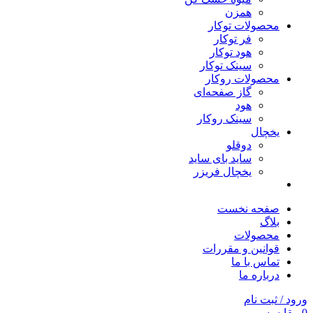
همزن
محصولات توکار
فر توکار
هود توکار
سینک توکار
محصولات روکار
گاز صفحه‌ای
هود
سینک روکار
یخچال
دوقلو
ساید بای ساید
یخچال فریزر
صفحه نخست
بلاگ
محصولات
قوانین و مقررات
تماس با ما
درباره ما
ورود / ثبت نام
0
مقایسه