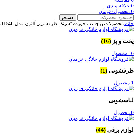
0
علاقه مندی
0
محصول
0
تومان
جستجو
خانه
محصولات برچسب خورده “سینک ظرفشویی آلتون مدل ST-1164L توکار | لگن چپ | گارانتی 24 ماهه آلتون”
پخت و پز
(16)
16 محصول
ظرفشویی
(1)
1 محصول
لباسشویی
0 محصول
لوازم برقی
(44)