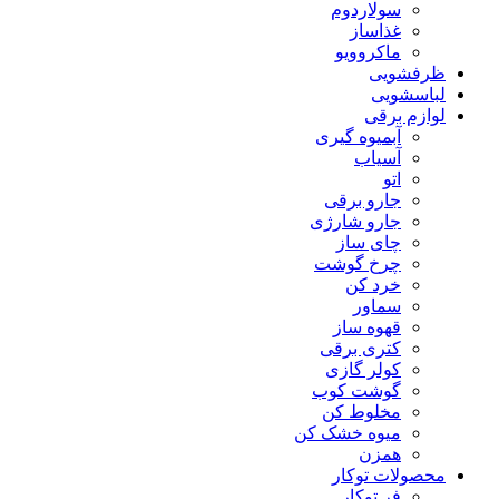
سولاردوم
غذاساز
ماکروویو
ظرفشویی
لباسشویی
لوازم برقی
آبمیوه گیری
آسیاب
اتو
جارو برقی
جارو شارژی
چای ساز
چرخ گوشت
خرد کن
سماور
قهوه ساز
کتری برقی
کولر گازی
گوشت کوب
مخلوط کن
میوه خشک کن
همزن
محصولات توکار
فر توکار