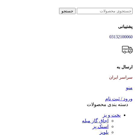
جستجو
پشتیبانی
03132100060
ارسال به
سراسر ایران
منو
ورود / ثبت نام
دسته بندی محصولات
پخت و پز
اجاق گاز مبله
اسنک پز
پلوپز