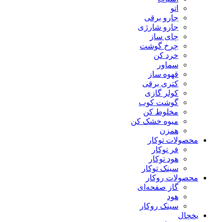
اتو
جارو برقی
جارو شارژی
چای ساز
چرخ گوشت
خرد کن
سماور
قهوه ساز
کتری برقی
کولر گازی
گوشت کوب
مخلوط کن
میوه خشک کن
همزن
محصولات توکار
فر توکار
هود توکار
سینک توکار
محصولات روکار
گاز صفحه‌ای
هود
سینک روکار
یخچال