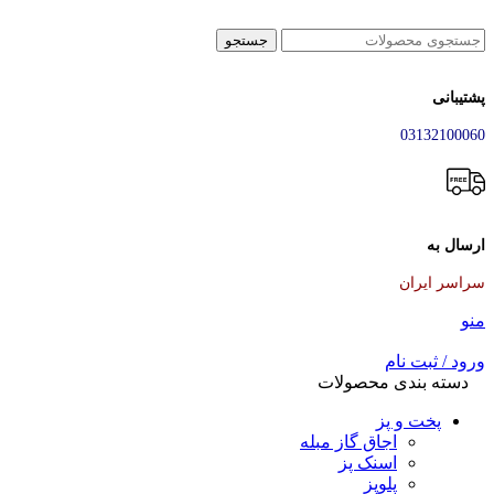
جستجو
پشتیبانی
03132100060
ارسال به
سراسر ایران
منو
ورود / ثبت نام
دسته بندی محصولات
پخت و پز
اجاق گاز مبله
اسنک پز
پلوپز