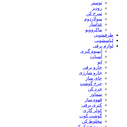
توستر
زودپز
سرخ کن
سولاردوم
غذاساز
ماکروویو
ظرفشویی
لباسشویی
لوازم برقی
آبمیوه گیری
آسیاب
اتو
جارو برقی
جارو شارژی
چای ساز
چرخ گوشت
خرد کن
سماور
قهوه ساز
کتری برقی
کولر گازی
گوشت کوب
مخلوط کن
میوه خشک کن