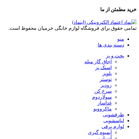
خرید مطمئن از ما
تمامی حقوق برای فروشگاه لوازم خانگی خرمیان محفوظ است.
منو
دسته بندی ها
پخت و پز
اجاق گاز مبله
اسنک پز
پلوپز
توستر
زودپز
سرخ کن
سولاردوم
غذاساز
ماکروویو
ظرفشویی
لباسشویی
لوازم برقی
آبمیوه گیری
آسیاب