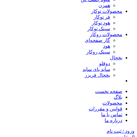
همزن
محصولات توکار
فر توکار
هود توکار
سینک توکار
محصولات روکار
گاز صفحه‌ای
هود
سینک روکار
یخچال
دوقلو
ساید بای ساید
یخچال فریزر
صفحه نخست
بلاگ
محصولات
قوانین و مقررات
تماس با ما
درباره ما
ورود / ثبت نام
0
مقایسه