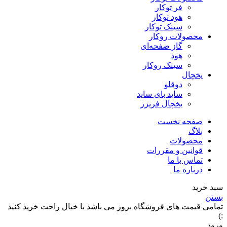
فر توکار
هود توکار
سینک توکار
محصولات روکار
گاز صفحه‌ای
هود
سینک روکار
یخچال
دوقلو
ساید بای ساید
یخچال فریزر
صفحه نخست
بلاگ
محصولات
قوانین و مقررات
تماس با ما
درباره ما
سبد خرید
بستن
تمامی قیمت های فروشگاه بروز می باشد با خیال راحت خرید کنید
:)
ورود