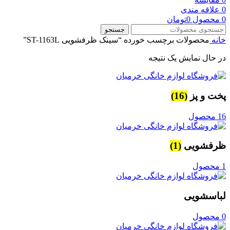
0
علاقه مندی
0
محصول
0
تومان
جستجو
خانه
محصولات برچسب خورده “سینک ظرفشویی ST-1163L”
در حال نمایش یک نتیجه
پخت و پز
(16)
16 محصول
ظرفشویی
(1)
1 محصول
لباسشویی
0 محصول