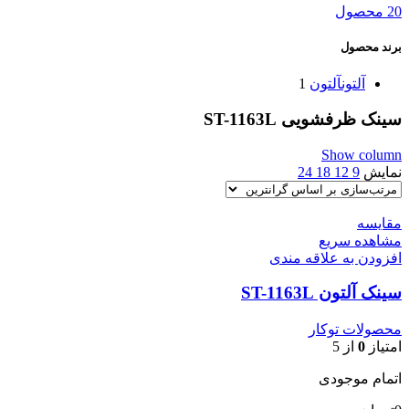
20 محصول
برند محصول
آلتون
آلتون
1
سینک ظرفشویی ST-1163L
Show column
نمایش
9
12
18
24
مقایسه
مشاهده سریع
افزودن به علاقه مندی
سینک آلتون ST-1163L
محصولات توکار
امتیاز
0
از 5
اتمام موجودی