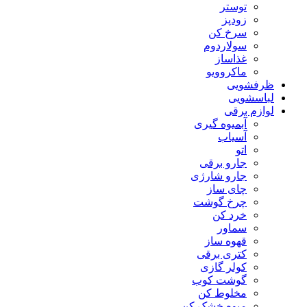
توستر
زودپز
سرخ کن
سولاردوم
غذاساز
ماکروویو
ظرفشویی
لباسشویی
لوازم برقی
آبمیوه گیری
آسیاب
اتو
جارو برقی
جارو شارژی
چای ساز
چرخ گوشت
خرد کن
سماور
قهوه ساز
کتری برقی
کولر گازی
گوشت کوب
مخلوط کن
میوه خشک کن