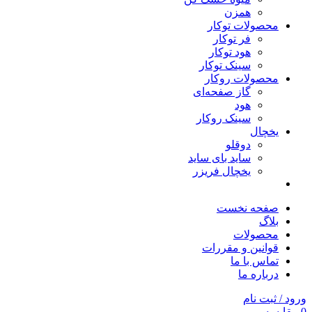
همزن
محصولات توکار
فر توکار
هود توکار
سینک توکار
محصولات روکار
گاز صفحه‌ای
هود
سینک روکار
یخچال
دوقلو
ساید بای ساید
یخچال فریزر
صفحه نخست
بلاگ
محصولات
قوانین و مقررات
تماس با ما
درباره ما
ورود / ثبت نام
0
مقایسه