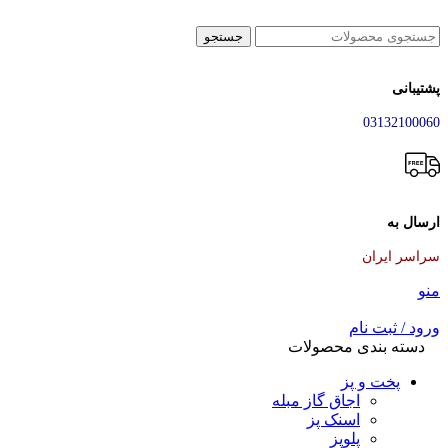
جستجو
پشتیبانی
03132100060
ارسال به
سراسر ایران
منو
ورود / ثبت نام
دسته بندی محصولات
پخت و پز
اجاق گاز مبله
اسنک پز
پلوپز