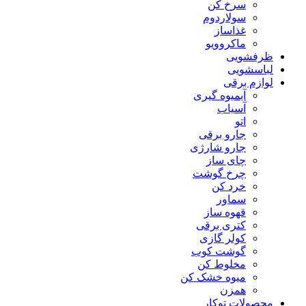
سرخ کن
سولاردوم
غذاساز
ماکروویو
ظرفشویی
لباسشویی
لوازم برقی
آبمیوه گیری
آسیاب
اتو
جارو برقی
جارو شارژی
چای ساز
چرخ گوشت
خرد کن
سماور
قهوه ساز
کتری برقی
کولر گازی
گوشت کوب
مخلوط کن
میوه خشک کن
همزن
محصولات توکار