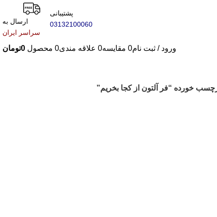
پشتیبانی
ارسال به
03132100060
سراسر ایران
ورود / ثبت نام
0
مقایسه
0
علاقه مندی
0
محصول
0
تومان
سب خورده “فر آلتون از کجا بخریم”