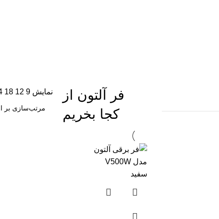
فر آلتون از
نمایش
9
12
18
4
کجا بخریم