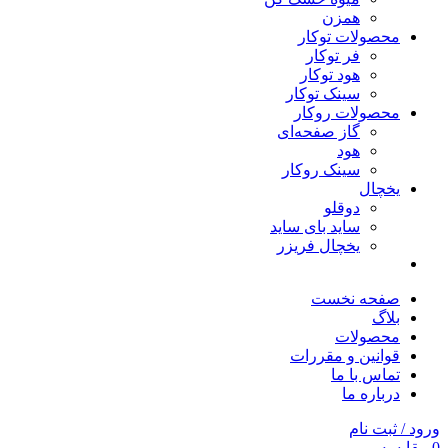
همزن
محصولات توکار
فر توکار
هود توکار
سینک توکار
محصولات روکار
گاز صفحه‌ای
هود
سینک روکار
یخچال
دوقلو
ساید بای ساید
یخچال فریزر
صفحه نخست
بلاگ
محصولات
قوانین و مقررات
تماس با ما
درباره ما
ورود / ثبت نام
0
مقایسه