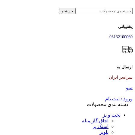
جستجو
پشتیبانی
03132100060
ارسال به
سراسر ایران
منو
ورود / ثبت نام
دسته بندی محصولات
پخت و پز
اجاق گاز مبله
اسنک پز
پلوپز