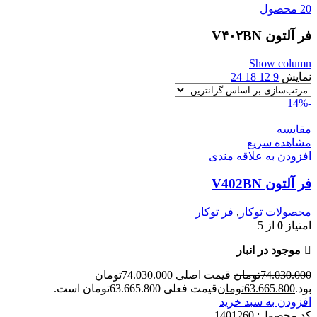
20 محصول
فر آلتون V۴۰۲BN
Show column
نمایش
9
12
18
24
-14%
مقایسه
مشاهده سریع
افزودن به علاقه مندی
فر آلتون V402BN
محصولات توکار
,
فر توکار
امتیاز
0
از 5
موجود در انبار
74.030.000
تومان
قیمت اصلی 74.030.000تومان
بود.
63.665.800
تومان
قیمت فعلی 63.665.800تومان است.
افزودن به سبد خرید
کد محصول:
1401260