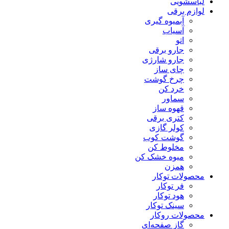
لباسشویی
لوازم برقی
آبمیوه گیری
آسیاب
اتو
جارو برقی
جارو شارژی
چای ساز
چرخ گوشت
خرد کن
سماور
قهوه ساز
کتری برقی
کولر گازی
گوشت کوب
مخلوط کن
میوه خشک کن
همزن
محصولات توکار
فر توکار
هود توکار
سینک توکار
محصولات روکار
گاز صفحه‌ای