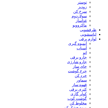
توستر
زودپز
سرخ کن
سولاردوم
غذاساز
ماکروویو
ظرفشویی
لباسشویی
لوازم برقی
آبمیوه گیری
آسیاب
اتو
جارو برقی
جارو شارژی
چای ساز
چرخ گوشت
خرد کن
سماور
قهوه ساز
کتری برقی
کولر گازی
گوشت کوب
مخلوط کن
میوه خشک کن