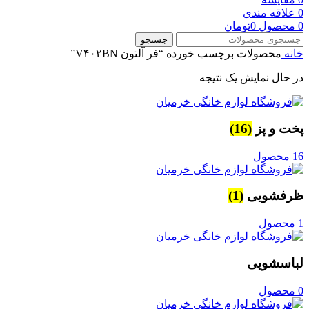
0
علاقه مندی
0
محصول
0
تومان
جستجو
خانه
محصولات برچسب خورده “فر آلتون V۴۰۲BN”
در حال نمایش یک نتیجه
پخت و پز
(16)
16 محصول
ظرفشویی
(1)
1 محصول
لباسشویی
0 محصول