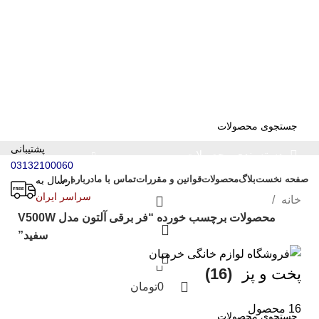
تمامی قیمت های فروشگاه بروز می باشد با خیال راحت خرید
کنید :)
پشتیبانی
دسته بندی محصولات
03132100060
صفحه نخست
بلاگ
محصولات
قوانین و مقررات
تماس با ما
درباره ما
ارسال به
سراسر ایران
خانه
محصولات برچسب خورده “فر برقی آلتون مدل V500W
سفید”
پخت و پز
(16)
0
تومان
16 محصول