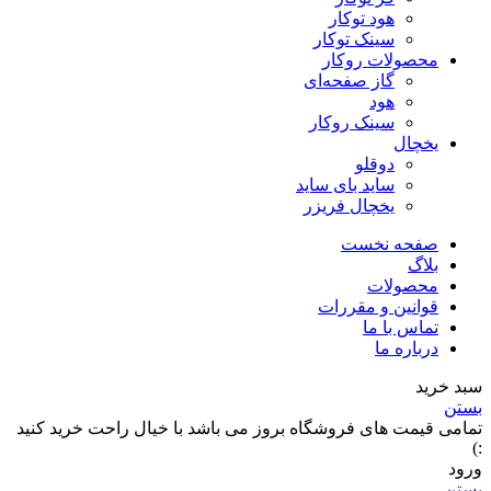
هود توکار
سینک توکار
محصولات روکار
گاز صفحه‌ای
هود
سینک روکار
یخچال
دوقلو
ساید بای ساید
یخچال فریزر
صفحه نخست
بلاگ
محصولات
قوانین و مقررات
تماس با ما
درباره ما
سبد خرید
بستن
تمامی قیمت های فروشگاه بروز می باشد با خیال راحت خرید کنید
:)
ورود
بستن