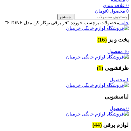
0
علاقه مندی
0
محصول
0
تومان
جستجو
خانه
محصولات برچسب خورده “فر برقی توکار کن مدل STONE”
پخت و پز
(16)
16 محصول
ظرفشویی
(1)
1 محصول
لباسشویی
0 محصول
لوازم برقی
(44)