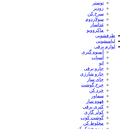
توستر
زودپز
سرخ کن
سولاردوم
غذاساز
ماکروویو
ظرفشویی
لباسشویی
لوازم برقی
آبمیوه گیری
آسیاب
اتو
جارو برقی
جارو شارژی
چای ساز
چرخ گوشت
خرد کن
سماور
قهوه ساز
کتری برقی
کولر گازی
گوشت کوب
مخلوط کن
میوه خشک کن