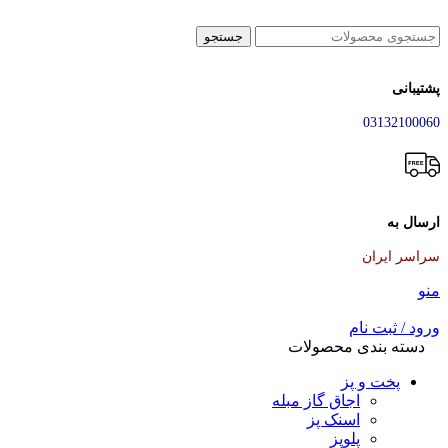
جستجو
پشتیبانی
03132100060
ارسال به
سراسر ایران
منو
ورود / ثبت نام
دسته بندی محصولات
پخت و پز
اجاق گاز مبله
اسنک پز
پلوپز