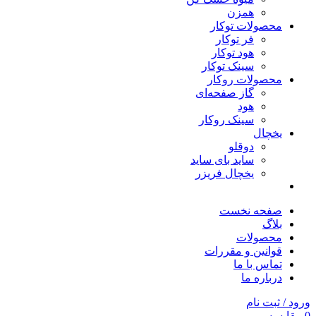
همزن
محصولات توکار
فر توکار
هود توکار
سینک توکار
محصولات روکار
گاز صفحه‌ای
هود
سینک روکار
یخچال
دوقلو
ساید بای ساید
یخچال فریزر
صفحه نخست
بلاگ
محصولات
قوانین و مقررات
تماس با ما
درباره ما
ورود / ثبت نام
0
مقایسه