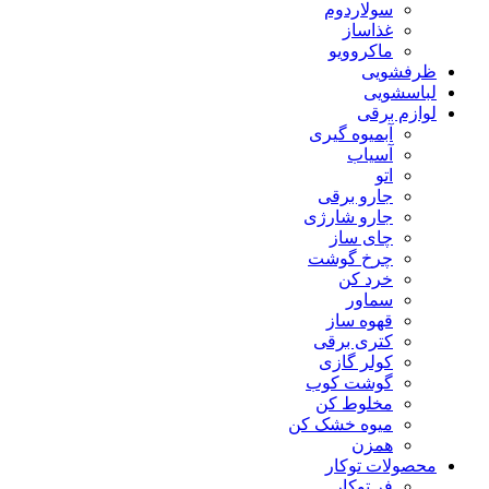
سولاردوم
غذاساز
ماکروویو
ظرفشویی
لباسشویی
لوازم برقی
آبمیوه گیری
آسیاب
اتو
جارو برقی
جارو شارژی
چای ساز
چرخ گوشت
خرد کن
سماور
قهوه ساز
کتری برقی
کولر گازی
گوشت کوب
مخلوط کن
میوه خشک کن
همزن
محصولات توکار
فر توکار