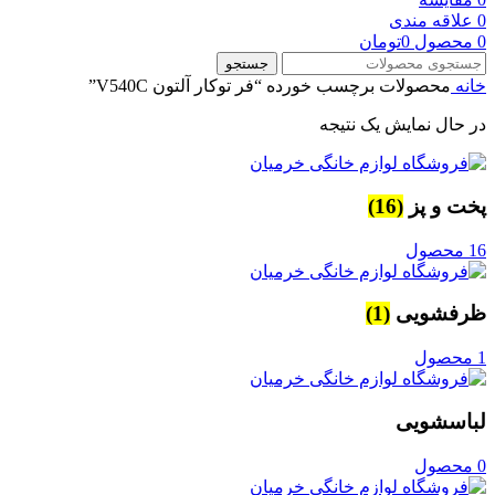
0
علاقه مندی
0
محصول
0
تومان
جستجو
خانه
محصولات برچسب خورده “فر توکار آلتون V540C”
در حال نمایش یک نتیجه
پخت و پز
(16)
16 محصول
ظرفشویی
(1)
1 محصول
لباسشویی
0 محصول