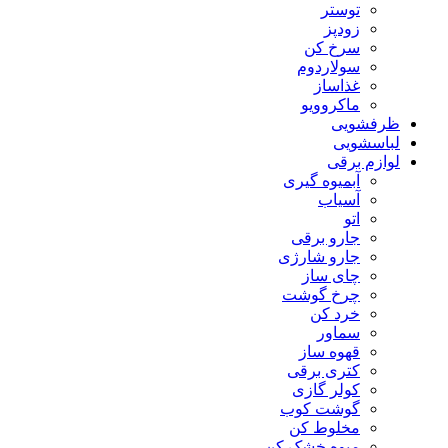
توستر
زودپز
سرخ کن
سولاردوم
غذاساز
ماکروویو
ظرفشویی
لباسشویی
لوازم برقی
آبمیوه گیری
آسیاب
اتو
جارو برقی
جارو شارژی
چای ساز
چرخ گوشت
خرد کن
سماور
قهوه ساز
کتری برقی
کولر گازی
گوشت کوب
مخلوط کن
میوه خشک کن