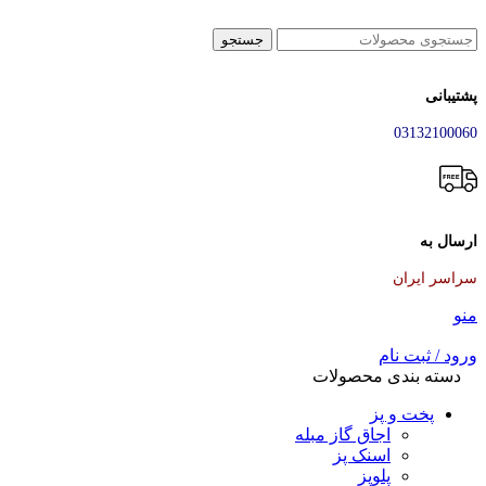
جستجو
پشتیبانی
03132100060
ارسال به
سراسر ایران
منو
ورود / ثبت نام
دسته بندی محصولات
پخت و پز
اجاق گاز مبله
اسنک پز
پلوپز