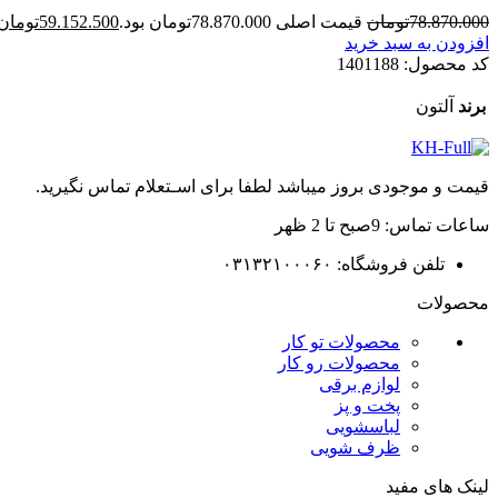
78.870.000
تومان
قیمت اصلی 78.870.000تومان بود.
59.152.500
تومان
افزودن به سبد خرید
کد محصول:
1401188
برند
آلتون
قیمت و موجودی بروز میباشد لطفا برای اسـتعلام تماس نگیرید.
ساعات تماس: 9صبح تا 2 ظهر
تلفن فروشگاه: ۰۳۱۳۲۱۰۰۰۶۰
محصولات
محصولات تو کار
محصولات رو کار
لوازم برقی
پخت و پز
لباسشویی
ظرف شویی
لینک های مفید