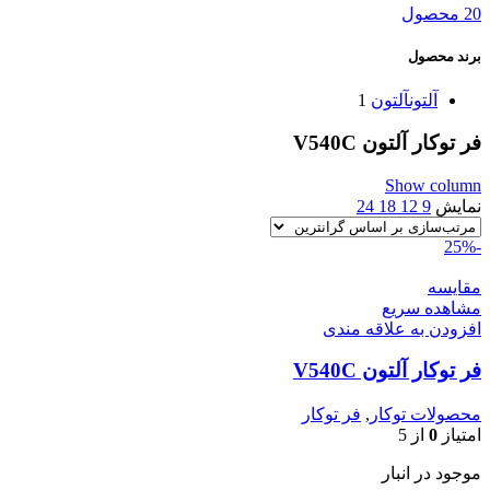
20 محصول
برند محصول
آلتون
آلتون
1
فر توکار آلتون V540C
Show column
نمایش
9
12
18
24
-25%
مقایسه
مشاهده سریع
افزودن به علاقه مندی
فر توکار آلتون V540C
محصولات توکار
,
فر توکار
امتیاز
0
از 5
موجود در انبار