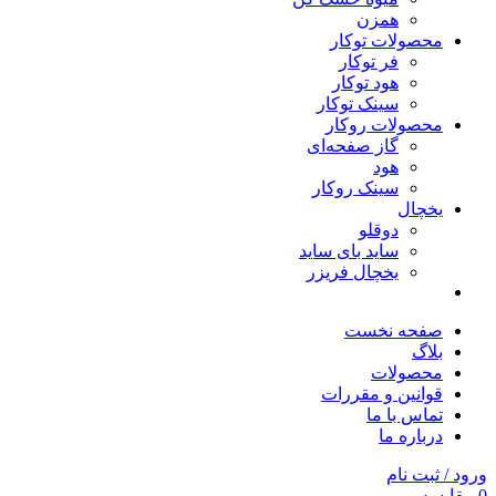
همزن
محصولات توکار
فر توکار
هود توکار
سینک توکار
محصولات روکار
گاز صفحه‌ای
هود
سینک روکار
یخچال
دوقلو
ساید بای ساید
یخچال فریزر
صفحه نخست
بلاگ
محصولات
قوانین و مقررات
تماس با ما
درباره ما
ورود / ثبت نام
0
مقایسه