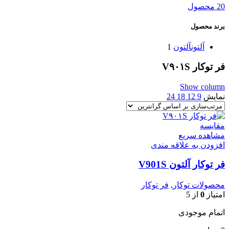
20 محصول
برند محصول
آلتون
آلتون
1
فر توکار V۹۰۱S
Show column
نمایش
9
12
18
24
مقایسه
مشاهده سریع
افزودن به علاقه مندی
فر توکار آلتون V901S
محصولات توکار
,
فر توکار
امتیاز
0
از 5
اتمام موجودی