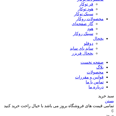
فر توکار
هود توکار
سینک توکار
محصولات روکار
گاز صفحه‌ای
هود
سینک روکار
یخچال
دوقلو
ساید بای ساید
یخچال فریزر
صفحه نخست
بلاگ
محصولات
قوانین و مقررات
تماس با ما
درباره ما
سبد خرید
بستن
تمامی قیمت های فروشگاه بروز می باشد با خیال راحت خرید کنید
:)
ورود