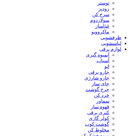
توستر
زودپز
سرخ کن
سولاردوم
غذاساز
ماکروویو
ظرفشویی
لباسشویی
لوازم برقی
آبمیوه گیری
آسیاب
اتو
جارو برقی
جارو شارژی
چای ساز
چرخ گوشت
خرد کن
سماور
قهوه ساز
کتری برقی
کولر گازی
گوشت کوب
مخلوط کن
میوه خشک کن