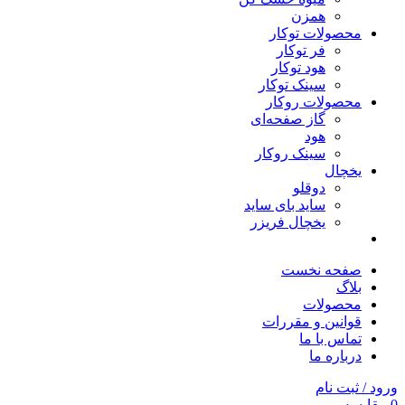
همزن
محصولات توکار
فر توکار
هود توکار
سینک توکار
محصولات روکار
گاز صفحه‌ای
هود
سینک روکار
یخچال
دوقلو
ساید بای ساید
یخچال فریزر
صفحه نخست
بلاگ
محصولات
قوانین و مقررات
تماس با ما
درباره ما
ورود / ثبت نام
0
مقایسه