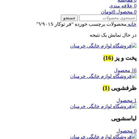
0
علاقه مندی
0
محصول
0
تومان
جستجو
خانه
محصولات برچسب خورده “فر توکار V۹۰۱S”
در حال نمایش یک نتیجه
پخت و پز
(16)
16 محصول
ظرفشویی
(1)
1 محصول
لباسشویی
0 محصول