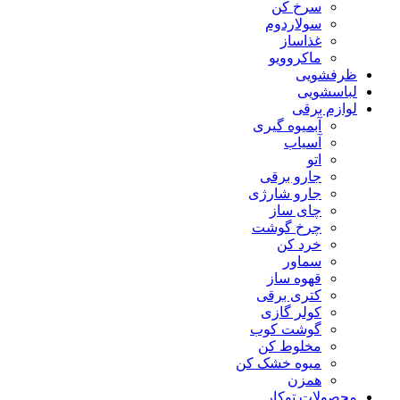
سرخ کن
سولاردوم
غذاساز
ماکروویو
ظرفشویی
لباسشویی
لوازم برقی
آبمیوه گیری
آسیاب
اتو
جارو برقی
جارو شارژی
چای ساز
چرخ گوشت
خرد کن
سماور
قهوه ساز
کتری برقی
کولر گازی
گوشت کوب
مخلوط کن
میوه خشک کن
همزن
محصولات توکار