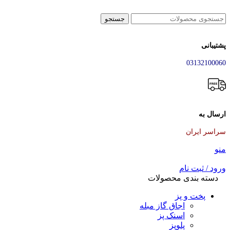
جستجو
پشتیبانی
03132100060
ارسال به
سراسر ایران
منو
ورود / ثبت نام
دسته بندی محصولات
پخت و پز
اجاق گاز مبله
اسنک پز
پلوپز