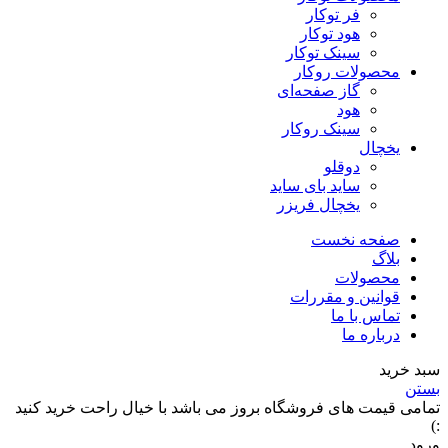
فر توکار
هود توکار
سینک توکار
محصولات روکار
گاز صفحه‌ای
هود
سینک روکار
یخچال
دوقلو
ساید بای ساید
یخچال فریزر
صفحه نخست
بلاگ
محصولات
قوانین و مقررات
تماس با ما
درباره ما
سبد خرید
بستن
تمامی قیمت های فروشگاه بروز می باشد با خیال راحت خرید کنید
:)
ورود