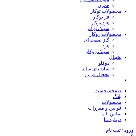
همزن
محصولات توکار
فر توکار
هود توکار
سینک توکار
محصولات روکار
گاز صفحه‌ای
هود
سینک روکار
یخچال
دوقلو
ساید بای ساید
یخچال فریزر
صفحه نخست
بلاگ
محصولات
قوانین و مقررات
تماس با ما
درباره ما
ورود / ثبت نام
0
مقایسه