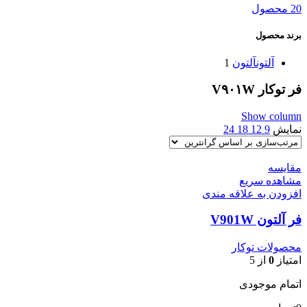
20 محصول
برند محصول
آلتون
آلتون
1
فر توکار V۹۰۱W
Show column
نمایش
9
12
18
24
مقایسه
مشاهده سریع
افزودن به علاقه مندی
فر آلتون V901W
محصولات توکار
امتیاز
0
از 5
اتمام موجودی