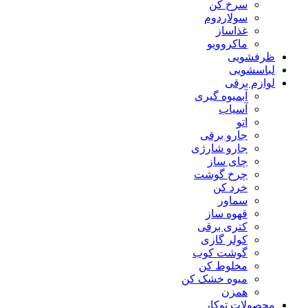
سرخ کن
سولاردوم
غذاساز
ماکروویو
ظرفشویی
لباسشویی
لوازم برقی
آبمیوه گیری
آسیاب
اتو
جارو برقی
جارو شارژی
چای ساز
چرخ گوشت
خرد کن
سماور
قهوه ساز
کتری برقی
کولر گازی
گوشت کوب
مخلوط کن
میوه خشک کن
همزن
محصولات توکار