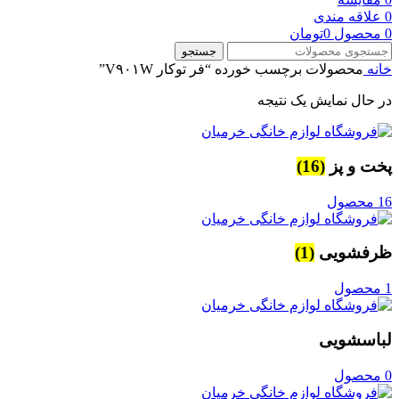
0
علاقه مندی
0
محصول
0
تومان
جستجو
خانه
محصولات برچسب خورده “فر توکار V۹۰۱W”
در حال نمایش یک نتیجه
پخت و پز
(16)
16 محصول
ظرفشویی
(1)
1 محصول
لباسشویی
0 محصول