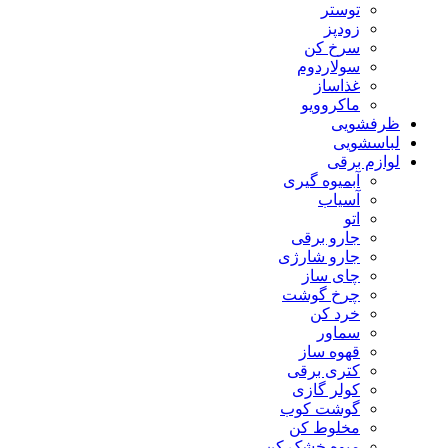
توستر
زودپز
سرخ کن
سولاردوم
غذاساز
ماکروویو
ظرفشویی
لباسشویی
لوازم برقی
آبمیوه گیری
آسیاب
اتو
جارو برقی
جارو شارژی
چای ساز
چرخ گوشت
خرد کن
سماور
قهوه ساز
کتری برقی
کولر گازی
گوشت کوب
مخلوط کن
میوه خشک کن