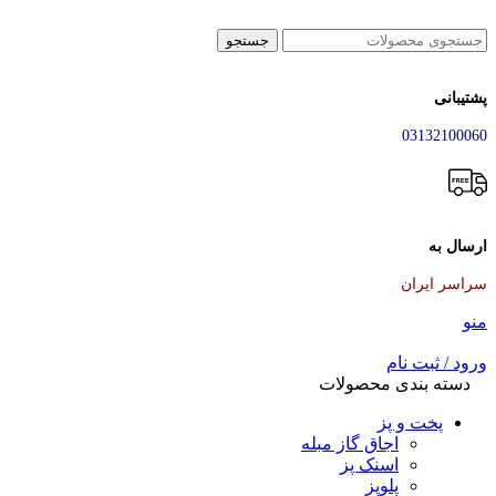
جستجو
پشتیبانی
03132100060
ارسال به
سراسر ایران
منو
ورود / ثبت نام
دسته بندی محصولات
پخت و پز
اجاق گاز مبله
اسنک پز
پلوپز