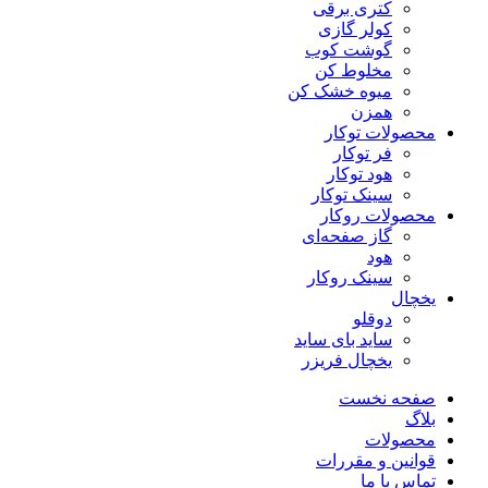
کتری برقی
کولر گازی
گوشت کوب
مخلوط کن
میوه خشک کن
همزن
محصولات توکار
فر توکار
هود توکار
سینک توکار
محصولات روکار
گاز صفحه‌ای
هود
سینک روکار
یخچال
دوقلو
ساید بای ساید
یخچال فریزر
صفحه نخست
بلاگ
محصولات
قوانین و مقررات
تماس با ما