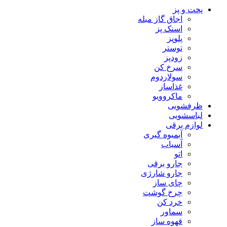
پخت و پز
اجاق گاز مبله
اسنک پز
پلوپز
توستر
زودپز
سرخ کن
سولاردوم
غذاساز
ماکروویو
ظرفشویی
لباسشویی
لوازم برقی
آبمیوه گیری
آسیاب
اتو
جارو برقی
جارو شارژی
چای ساز
چرخ گوشت
خرد کن
سماور
قهوه ساز