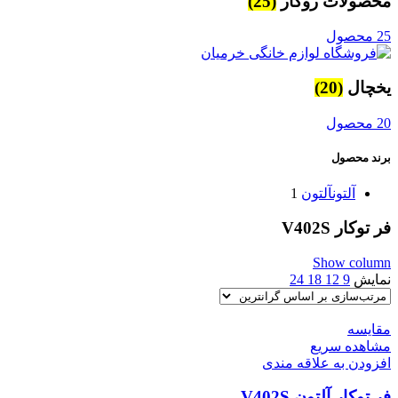
محصولات روکار
(25)
25 محصول
یخچال
(20)
20 محصول
برند محصول
آلتون
آلتون
1
فر توکار V402S
Show column
نمایش
9
12
18
24
مقایسه
مشاهده سریع
افزودن به علاقه مندی
فر توکار آلتون V402S