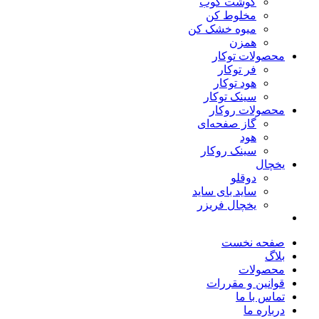
گوشت کوب
مخلوط کن
میوه خشک کن
همزن
محصولات توکار
فر توکار
هود توکار
سینک توکار
محصولات روکار
گاز صفحه‌ای
هود
سینک روکار
یخچال
دوقلو
ساید بای ساید
یخچال فریزر
صفحه نخست
بلاگ
محصولات
قوانین و مقررات
تماس با ما
درباره ما