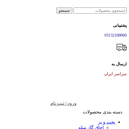
جستجو
پشتیبانی
03132100060
ارسال به
سراسر ایران
ورود / ثبت نام
دسته بندی محصولات
پخت و پز
اجاق گاز مبله