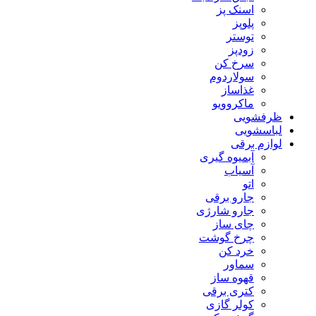
اسنک پز
پلوپز
توستر
زودپز
سرخ کن
سولاردوم
غذاساز
ماکروویو
ظرفشویی
لباسشویی
لوازم برقی
آبمیوه گیری
آسیاب
اتو
جارو برقی
جارو شارژی
چای ساز
چرخ گوشت
خرد کن
سماور
قهوه ساز
کتری برقی
کولر گازی