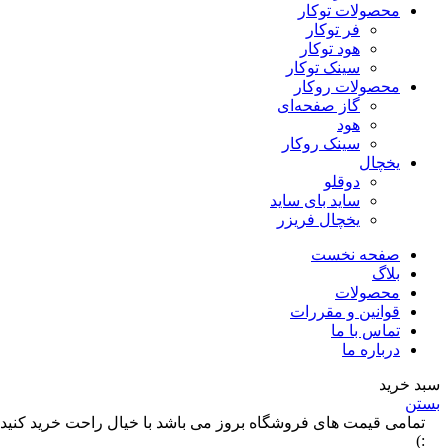
محصولات توکار
فر توکار
هود توکار
سینک توکار
محصولات روکار
گاز صفحه‌ای
هود
سینک روکار
یخچال
دوقلو
ساید بای ساید
یخچال فریزر
صفحه نخست
بلاگ
محصولات
قوانین و مقررات
تماس با ما
درباره ما
سبد خرید
بستن
تمامی قیمت های فروشگاه بروز می باشد با خیال راحت خرید کنید
:)