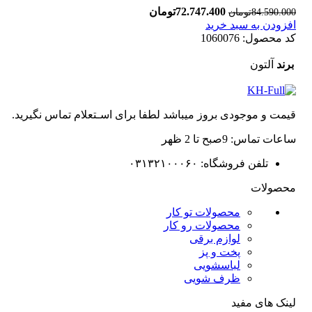
72.747.400
قیمت اصلی
تومان
قیمت فعلی
84.590.000
تومان
افزودن به سبد خرید
84.590.000تومان بود.
72.747.400تومان
کد محصول:
1060076
است.
برند
آلتون
قیمت و موجودی بروز میباشد لطفا برای اسـتعلام تماس نگیرید.
ساعات تماس: 9صبح تا 2 ظهر
تلفن فروشگاه: ۰۳۱۳۲۱۰۰۰۶۰
محصولات
محصولات تو کار
محصولات رو کار
لوازم برقی
پخت و پز
لباسشویی
ظرف شویی
لینک های مفید