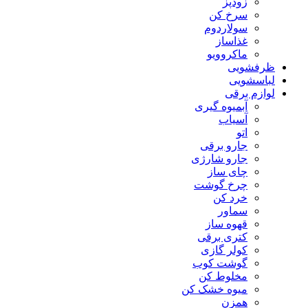
زودپز
سرخ کن
سولاردوم
غذاساز
ماکروویو
ظرفشویی
لباسشویی
لوازم برقی
آبمیوه گیری
آسیاب
اتو
جارو برقی
جارو شارژی
چای ساز
چرخ گوشت
خرد کن
سماور
قهوه ساز
کتری برقی
کولر گازی
گوشت کوب
مخلوط کن
میوه خشک کن
همزن