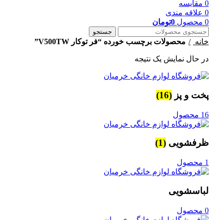
0
مقایسه
0
علاقه مندی
0
محصول
0
تومان
جستجو
خانه
محصولات برچسب خورده “فر توکار V500TW”
در حال نمایش یک نتیجه
پخت و پز
(16)
16 محصول
ظرفشویی
(1)
1 محصول
لباسشویی
0 محصول