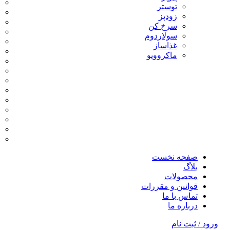
توستر
زودپز
سرخ کن
سولاردوم
غذاساز
ماکروویو
صفحه نخست
بلاگ
محصولات
قوانین و مقررات
تماس با ما
درباره ما
ورود / ثبت نام