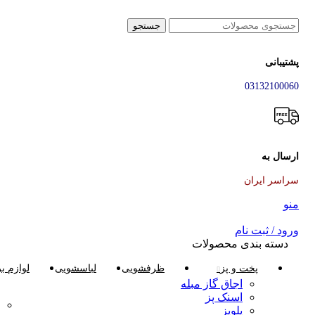
جستجو
پشتیبانی
03132100060
ارسال به
سراسر ایران
منو
ورود / ثبت نام
دسته بندی محصولات
پخت و پز
ظرفشویی
لباسشویی
لوازم ب
اجاق گاز مبله
اسنک پز
پلوپز