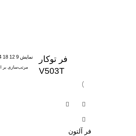
فر توکار
نمایش
9
12
18
4
V503T
فر آلتون