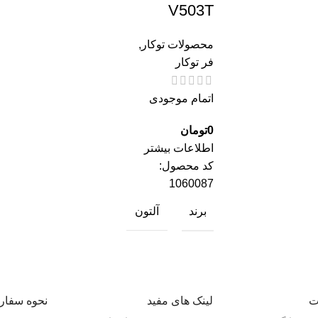
V503T
محصولات توکار
,
فر توکار
اتمام موجودی
0
تومان
اطلاعات بیشتر
کد محصول:
1060087
برند
آلتون
ت
لینک های مفید
نحوه سفا