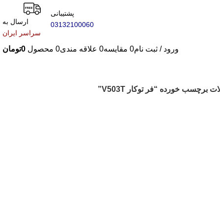
پشتیبانی
ارسال به
03132100060
سراسر ایران
ورود / ثبت نام
0
مقایسه
0
علاقه مندی
0
محصول
0
تومان
 برچسب خورده “فر توکار V503T”