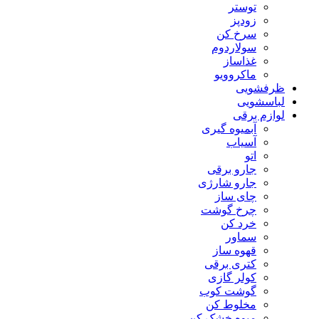
توستر
زودپز
سرخ کن
سولاردوم
غذاساز
ماکروویو
ظرفشویی
لباسشویی
لوازم برقی
آبمیوه گیری
آسیاب
اتو
جارو برقی
جارو شارژی
چای ساز
چرخ گوشت
خرد کن
سماور
قهوه ساز
کتری برقی
کولر گازی
گوشت کوب
مخلوط کن
میوه خشک کن