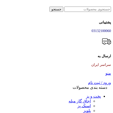
جستجو
پشتیبانی
03132100060
ارسال به
سراسر ایران
منو
ورود / ثبت نام
دسته بندی محصولات
پخت و پز
اجاق گاز مبله
اسنک پز
پلوپز