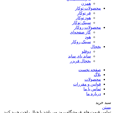
همزن
محصولات توکار
فر توکار
هود توکار
سینک توکار
محصولات روکار
گاز صفحه‌ای
هود
سینک روکار
یخچال
دوقلو
ساید بای ساید
یخچال فریزر
صفحه نخست
بلاگ
محصولات
قوانین و مقررات
تماس با ما
درباره ما
سبد خرید
بستن
تمامی قیمت های فروشگاه بروز می باشد با خیال راحت خرید کنید