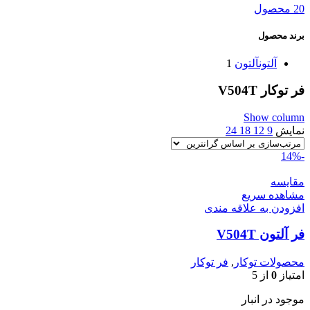
20 محصول
برند محصول
آلتون
آلتون
1
فر توکار V504T
Show column
نمایش
9
12
18
24
-14%
مقایسه
مشاهده سریع
افزودن به علاقه مندی
فر آلتون V504T
محصولات توکار
,
فر توکار
امتیاز
0
از 5
موجود در انبار