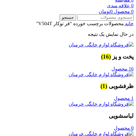
0
علاقه مندی
0
محصول
0
تومان
جستجو
خانه
محصولات برچسب خورده “فر توکار V504T”
در حال نمایش یک نتیجه
پخت و پز
(16)
16 محصول
ظرفشویی
(1)
1 محصول
لباسشویی
0 محصول