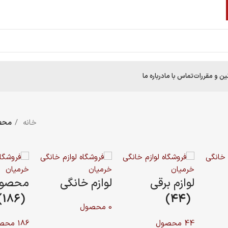
60
خانه
محصولات برچسب خورده “فر توکار V905B”
م خانگی
محصولات توکار
محصولات روکار
(25)
(186)
186 محصول
25 محصول