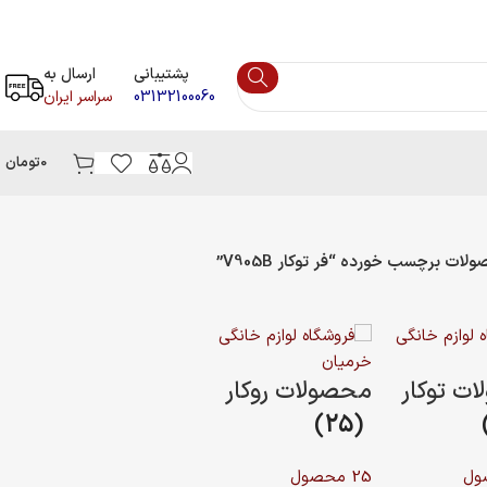
پشتیبانی
ارسال به
031321000
سراسر ایران
0
تومان