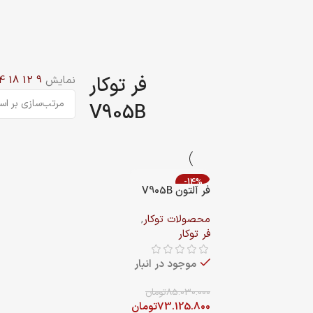
توکار
نمایش
9
12
18
24
V90