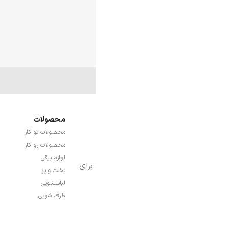
افزودن به سبد خرید
کد محصول:
106008
3
محصولات
لینک های مفید
نح
محصولات تو کار
بلاگ
را
محصولات رو کار
فروشگاه
قو
لوازم برقی
درباره ما
برای
پخت و پز
ارتباط باما
لباسشویی
ظرف شویی