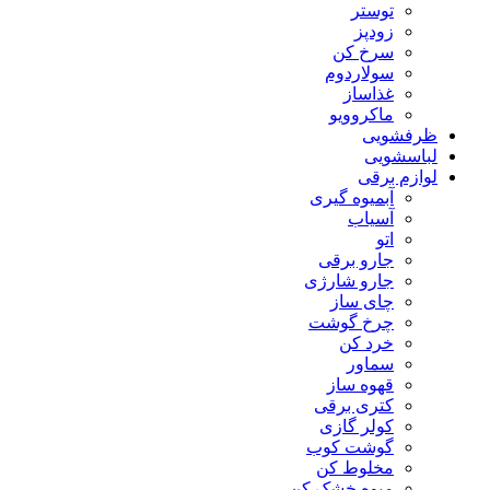
توستر
زودپز
سرخ کن
سولاردوم
غذاساز
ماکروویو
ظرفشویی
لباسشویی
لوازم برقی
آبمیوه گیری
آسیاب
اتو
جارو برقی
جارو شارژی
چای ساز
چرخ گوشت
خرد کن
سماور
قهوه ساز
کتری برقی
کولر گازی
گوشت کوب
مخلوط کن
میوه خشک کن