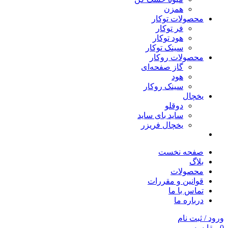
همزن
محصولات توکار
فر توکار
هود توکار
سینک توکار
محصولات روکار
گاز صفحه‌ای
هود
سینک روکار
یخچال
دوقلو
ساید بای ساید
یخچال فریزر
صفحه نخست
بلاگ
محصولات
قوانین و مقررات
تماس با ما
درباره ما
ورود / ثبت نام
0
مقایسه