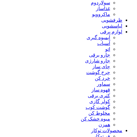
سولاردوم
غذاساز
ماکروویو
ظرفشویی
لباسشویی
لوازم برقی
آبمیوه گیری
آسیاب
اتو
جارو برقی
جارو شارژی
چای ساز
چرخ گوشت
خرد کن
سماور
قهوه ساز
کتری برقی
کولر گازی
گوشت کوب
مخلوط کن
میوه خشک کن
همزن
محصولات توکار
فر توکار