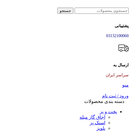
جستجو
پشتیبانی
03132100060
ارسال به
سراسر ایران
منو
ورود / ثبت نام
دسته بندی محصولات
پخت و پز
اجاق گاز مبله
اسنک پز
پلوپز