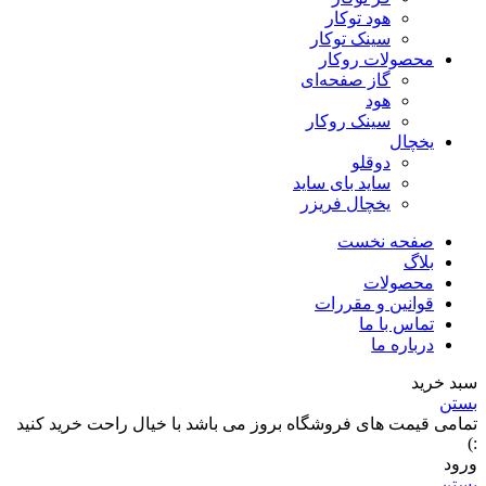
هود توکار
سینک توکار
محصولات روکار
گاز صفحه‌ای
هود
سینک روکار
یخچال
دوقلو
ساید بای ساید
یخچال فریزر
صفحه نخست
بلاگ
محصولات
قوانین و مقررات
تماس با ما
درباره ما
سبد خرید
بستن
تمامی قیمت های فروشگاه بروز می باشد با خیال راحت خرید کنید
:)
ورود
بستن