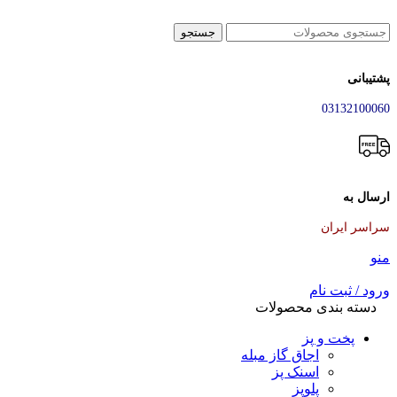
جستجو
پشتیبانی
03132100060
ارسال به
سراسر ایران
منو
ورود / ثبت نام
دسته بندی محصولات
پخت و پز
اجاق گاز مبله
اسنک پز
پلوپز