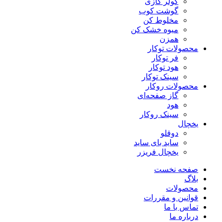
کولر گازی
گوشت کوب
مخلوط کن
میوه خشک کن
همزن
محصولات توکار
فر توکار
هود توکار
سینک توکار
محصولات روکار
گاز صفحه‌ای
هود
سینک روکار
یخچال
دوقلو
ساید بای ساید
یخچال فریزر
صفحه نخست
بلاگ
محصولات
قوانین و مقررات
تماس با ما
درباره ما