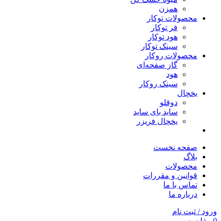
همزن
محصولات توکار
فر توکار
هود توکار
سینک توکار
محصولات روکار
گاز صفحه‌ای
هود
سینک روکار
یخچال
دوقلو
ساید بای ساید
یخچال فریزر
صفحه نخست
بلاگ
محصولات
قوانین و مقررات
تماس با ما
درباره ما
ورود / ثبت نام
0
مقایسه