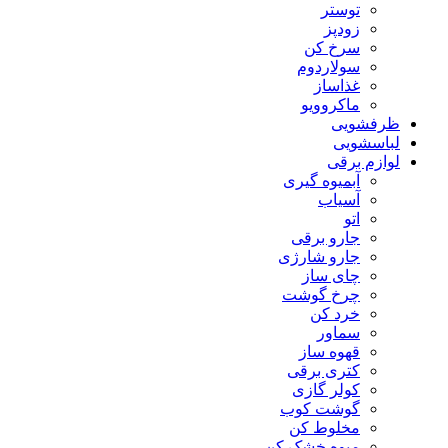
توستر
زودپز
سرخ کن
سولاردوم
غذاساز
ماکروویو
ظرفشویی
لباسشویی
لوازم برقی
آبمیوه گیری
آسیاب
اتو
جارو برقی
جارو شارژی
چای ساز
چرخ گوشت
خرد کن
سماور
قهوه ساز
کتری برقی
کولر گازی
گوشت کوب
مخلوط کن
میوه خشک کن