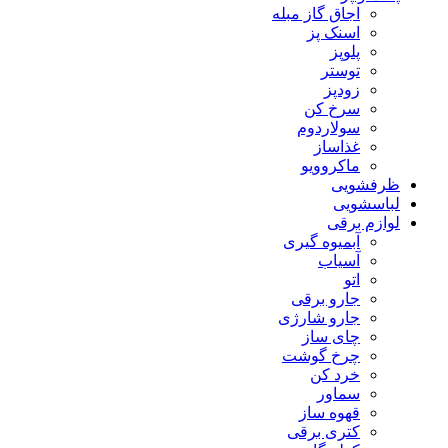
اجاق گاز مبله
اسنک پز
پلوپز
توستر
زودپز
سرخ کن
سولاردوم
غذاساز
ماکروویو
ظرفشویی
لباسشویی
لوازم برقی
آبمیوه گیری
آسیاب
اتو
جارو برقی
جارو شارژی
چای ساز
چرخ گوشت
خرد کن
سماور
قهوه ساز
کتری برقی