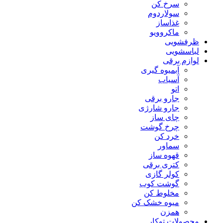
سرخ کن
سولاردوم
غذاساز
ماکروویو
ظرفشویی
لباسشویی
لوازم برقی
آبمیوه گیری
آسیاب
اتو
جارو برقی
جارو شارژی
چای ساز
چرخ گوشت
خرد کن
سماور
قهوه ساز
کتری برقی
کولر گازی
گوشت کوب
مخلوط کن
میوه خشک کن
همزن
محصولات توکار