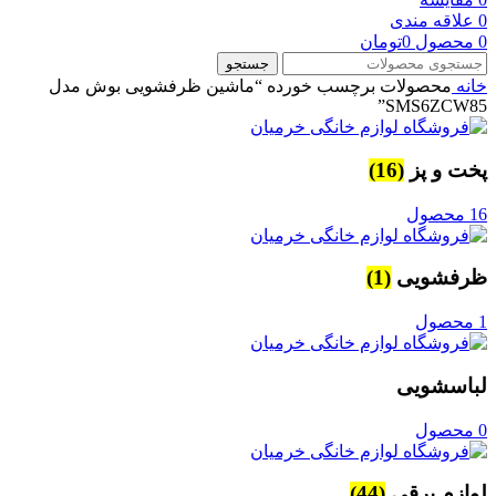
0
علاقه مندی
0
محصول
0
تومان
جستجو
خانه
محصولات برچسب خورده “ماشین ظرفشویی بوش مدل
SMS6ZCW85”
پخت و پز
(16)
16 محصول
ظرفشویی
(1)
1 محصول
لباسشویی
0 محصول
لوازم برقی
(44)