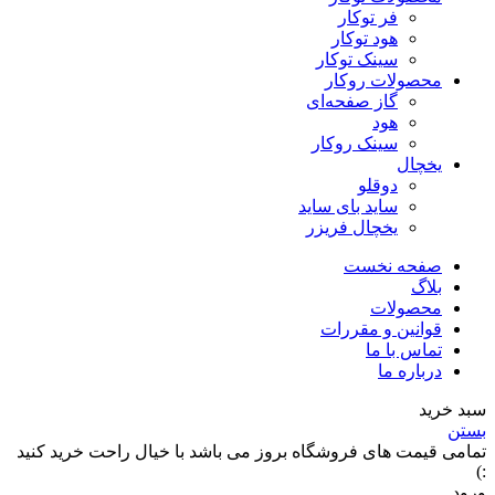
فر توکار
هود توکار
سینک توکار
محصولات روکار
گاز صفحه‌ای
هود
سینک روکار
یخچال
دوقلو
ساید بای ساید
یخچال فریزر
صفحه نخست
بلاگ
محصولات
قوانین و مقررات
تماس با ما
درباره ما
سبد خرید
بستن
تمامی قیمت های فروشگاه بروز می باشد با خیال راحت خرید کنید
:)
ورود