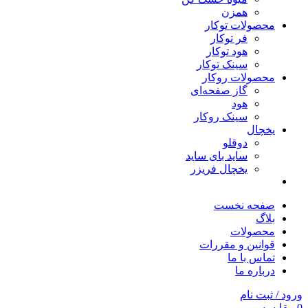
همزن
محصولات توکار
فر توکار
هود توکار
سینک توکار
محصولات روکار
گاز صفحه‌ای
هود
سینک روکار
یخچال
دوقلو
ساید بای ساید
یخچال فریزر
صفحه نخست
بلاگ
محصولات
قوانین و مقررات
تماس با ما
درباره ما
ورود / ثبت نام
0
مقایسه