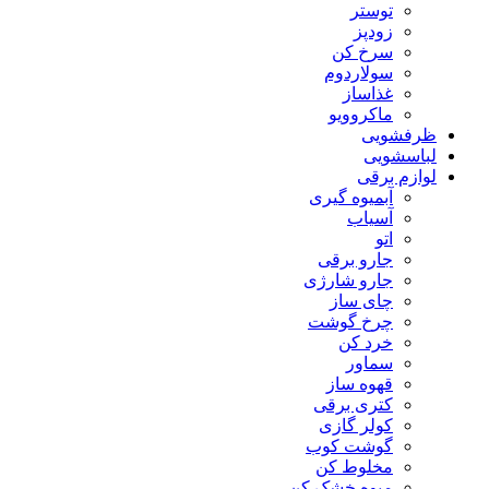
توستر
زودپز
سرخ کن
سولاردوم
غذاساز
ماکروویو
ظرفشویی
لباسشویی
لوازم برقی
آبمیوه گیری
آسیاب
اتو
جارو برقی
جارو شارژی
چای ساز
چرخ گوشت
خرد کن
سماور
قهوه ساز
کتری برقی
کولر گازی
گوشت کوب
مخلوط کن
میوه خشک کن