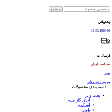
جستجو
پشتیبانی
03132100060
ارسال به
سراسر ایران
منو
ورود / ثبت نام
دسته بندی محصولات
پخت و پز
اجاق گاز مبله
اسنک پز
پلوپز