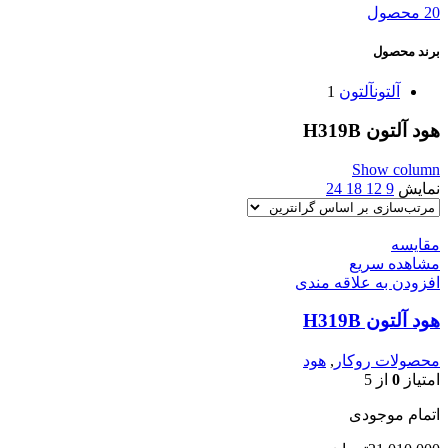
20 محصول
برند محصول
آلتون
آلتون
1
هود آلتون H319B
Show column
نمایش
9
12
18
24
مقایسه
مشاهده سریع
افزودن به علاقه مندی
هود آلتون H319B
محصولات روکار
,
هود
امتیاز
0
از 5
اتمام موجودی