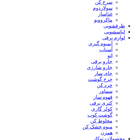
سرخ کن
سولاردوم
غذاساز
ماکروویو
ظرفشویی
لباسشویی
لوازم برقی
آبمیوه گیری
آسیاب
اتو
جارو برقی
جارو شارژی
چای ساز
چرخ گوشت
خرد کن
سماور
قهوه ساز
کتری برقی
کولر گازی
گوشت کوب
مخلوط کن
میوه خشک کن
همزن
محصولات توکار