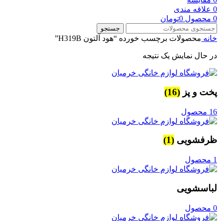
0
علاقه مندی
0
محصول
0
تومان
جستجو
خانه
محصولات برچسب خورده “هود آلتون H319B”
در حال نمایش یک نتیجه
پخت و پز
(16)
16 محصول
ظرفشویی
(1)
1 محصول
لباسشویی
0 محصول