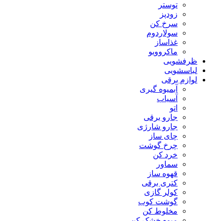
توستر
زودپز
سرخ کن
سولاردوم
غذاساز
ماکروویو
ظرفشویی
لباسشویی
لوازم برقی
آبمیوه گیری
آسیاب
اتو
جارو برقی
جارو شارژی
چای ساز
چرخ گوشت
خرد کن
سماور
قهوه ساز
کتری برقی
کولر گازی
گوشت کوب
مخلوط کن
میوه خشک کن