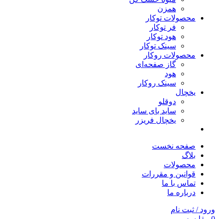
همزن
محصولات توکار
فر توکار
هود توکار
سینک توکار
محصولات روکار
گاز صفحه‌ای
هود
سینک روکار
یخچال
دوقلو
ساید بای ساید
یخچال فریزر
صفحه نخست
بلاگ
محصولات
قوانین و مقررات
تماس با ما
درباره ما
ورود / ثبت نام
0
مقایسه