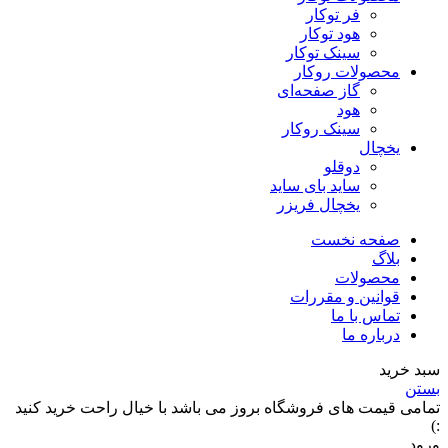
فر توکار
هود توکار
سینک توکار
محصولات روکار
گاز صفحه‌ای
هود
سینک روکار
یخچال
دوقلو
ساید بای ساید
یخچال فریزر
صفحه نخست
بلاگ
محصولات
قوانین و مقررات
تماس با ما
درباره ما
سبد خرید
بستن
تمامی قیمت های فروشگاه بروز می باشد با خیال راحت خرید کنید
:)
ورود